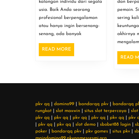
kalangan individu dari segala
dan berpo
Utama
usia. Baik Anda seorang
pemain. Si
untuk
profesional berpengalaman
sering kal
Permainan
atau hanya ingin bersenang-
Online
keuntunga
senang, ada banyak
akhirnya
mengalam
READ
READ MORE
MORE
READ 
pkv qq
|
domino99
|
bandarqq pkv
|
bandarqq p
rungkat
|
slot maxwin
|
situs slot terpercaya
|
slo
pkv qq
|
pkv qq
|
pkv qq
|
pkv qq
|
pkv qq
|
pkv 
|
pkv qq
|
pkv qq
|
slot demo
|
sbobet88 login
|
s
poker
|
bandarqq pkv
|
pkv games
|
situs pkv
|
sb
maindomino99.pkvgamesresmi.org