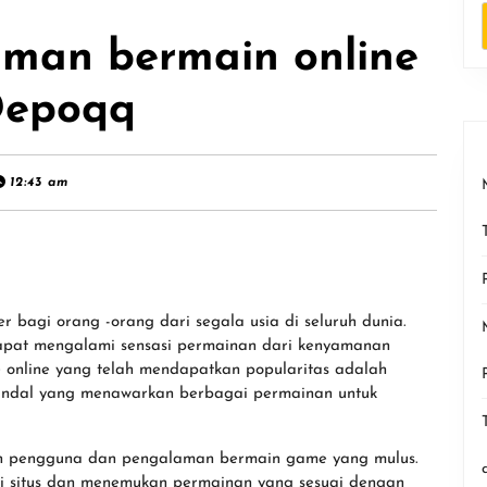
man bermain online
Depoqq
12:43 am
r bagi orang -orang dari segala usia di seluruh dunia.
apat mengalami sensasi permainan dari kenyamanan
e online yang telah mendapatkan popularitas adalah
 andal yang menawarkan berbagai permainan untuk
 pengguna dan pengalaman bermain game yang mulus.
i situs dan menemukan permainan yang sesuai dengan