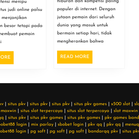
hiburan dan kompetisi paling
tensi menipu
Tips
di
populer di internet. Dengan
tus judi online palsu
Menghindari
Poker
jutaan pemain dari seluruh
i menjanjikan
Situs
Online
dunia yang masuk untuk
n besar tetapi pada
Judi
dengan
Online
bermain setiap hari, tidak
Maindomi
 membuat pemain
Palsu
mengherankan bahwa
i
READ
READ MORE
READ
MORE
MORE
MORE
kv
|
situs pkv
|
situs pkv
|
situs pkv
|
situs pkv games
|
x500 slot
|
sl
t maxwin
|
situs slot terpercaya
|
situs slot terpercaya
|
slot maxwin
qq
|
situs pkv
|
situs pkv games
|
situs pkv games
|
pkv games ban
bobet88 login
|
mix parlay
|
sbobet login
|
pkv qq
|
pkv qq
|
menuq
obet88 login
|
pg soft
|
pg soft
|
pg soft
|
bandarqq pkv
|
situs pk