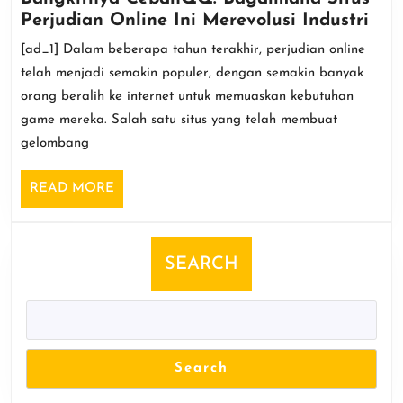
Ban
Perjudian Online Ini Merevolusi Industri
Ceb
[ad_1] Dalam beberapa tahun terakhir, perjudian online
Bag
telah menjadi semakin populer, dengan semakin banyak
Situ
orang beralih ke internet untuk memuaskan kebutuhan
Per
game mereka. Salah satu situs yang telah membuat
Onl
gelombang
Ini
Mer
READ
READ MORE
Indu
MORE
SEARCH
Search