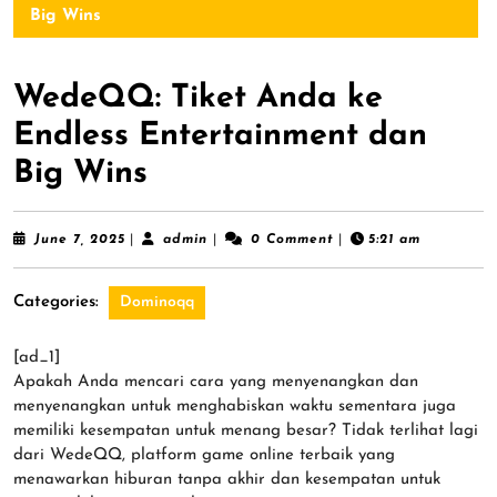
Big Wins
WedeQQ: Tiket Anda ke
Endless Entertainment dan
Big Wins
June
admin
June 7, 2025
|
admin
|
0 Comment
|
5:21 am
7,
2025
Categories:
Dominoqq
[ad_1]
Apakah Anda mencari cara yang menyenangkan dan
menyenangkan untuk menghabiskan waktu sementara juga
memiliki kesempatan untuk menang besar? Tidak terlihat lagi
dari WedeQQ, platform game online terbaik yang
menawarkan hiburan tanpa akhir dan kesempatan untuk