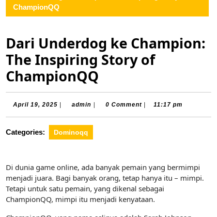
ChampionQQ
Dari Underdog ke Champion:
The Inspiring Story of
ChampionQQ
April
admin
April 19, 2025
|
admin
|
0 Comment
|
11:17 pm
19,
2025
Categories:
Dominoqq
Di dunia game online, ada banyak pemain yang bermimpi
menjadi juara. Bagi banyak orang, tetap hanya itu – mimpi.
Tetapi untuk satu pemain, yang dikenal sebagai
ChampionQQ, mimpi itu menjadi kenyataan.