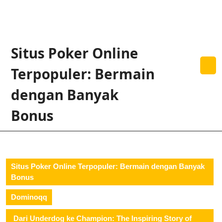
Skip
to
content
Skip
to
Situs Poker Online
content
O
Terpopuler: Bermain
B
dengan Banyak
Bonus
Situs Poker Online Terpopuler: Bermain dengan Banyak
Bonus
Dominoqq
Dari Underdog ke Champion: The Inspiring Story of