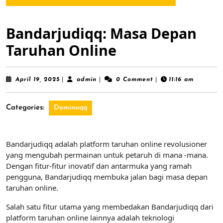
Bandarjudiqq: Masa Depan
Taruhan Online
April
admin
April 19, 2025
|
admin
|
0 Comment
|
11:16 am
19,
2025
Categories:
Dominoqq
Bandarjudiqq adalah platform taruhan online revolusioner
yang mengubah permainan untuk petaruh di mana -mana.
Dengan fitur-fitur inovatif dan antarmuka yang ramah
pengguna, Bandarjudiqq membuka jalan bagi masa depan
taruhan online.
Salah satu fitur utama yang membedakan Bandarjudiqq dari
platform taruhan online lainnya adalah teknologi