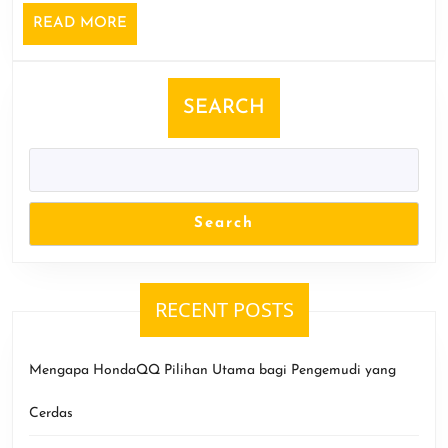
Game
Online
READ
READ MORE
MORE
SEARCH
Search
RECENT POSTS
Mengapa HondaQQ Pilihan Utama bagi Pengemudi yang
Cerdas