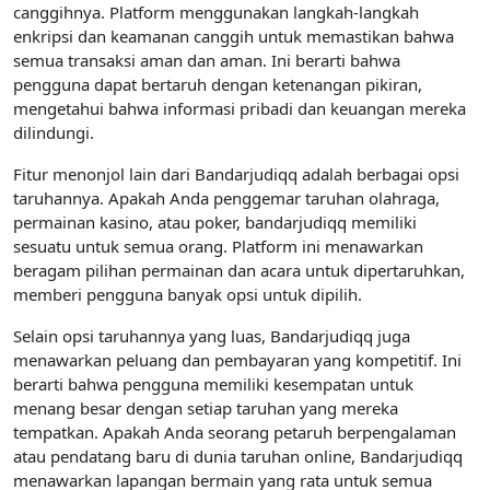
canggihnya. Platform menggunakan langkah-langkah
enkripsi dan keamanan canggih untuk memastikan bahwa
semua transaksi aman dan aman. Ini berarti bahwa
pengguna dapat bertaruh dengan ketenangan pikiran,
mengetahui bahwa informasi pribadi dan keuangan mereka
dilindungi.
Fitur menonjol lain dari Bandarjudiqq adalah berbagai opsi
taruhannya. Apakah Anda penggemar taruhan olahraga,
permainan kasino, atau poker, bandarjudiqq memiliki
sesuatu untuk semua orang. Platform ini menawarkan
beragam pilihan permainan dan acara untuk dipertaruhkan,
memberi pengguna banyak opsi untuk dipilih.
Selain opsi taruhannya yang luas, Bandarjudiqq juga
menawarkan peluang dan pembayaran yang kompetitif. Ini
berarti bahwa pengguna memiliki kesempatan untuk
menang besar dengan setiap taruhan yang mereka
tempatkan. Apakah Anda seorang petaruh berpengalaman
atau pendatang baru di dunia taruhan online, Bandarjudiqq
menawarkan lapangan bermain yang rata untuk semua