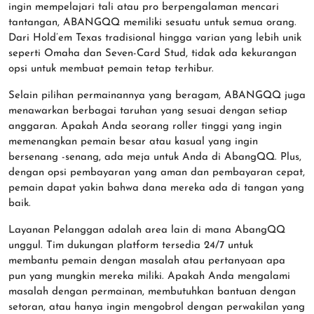
ingin mempelajari tali atau pro berpengalaman mencari
tantangan, ABANGQQ memiliki sesuatu untuk semua orang.
Dari Hold’em Texas tradisional hingga varian yang lebih unik
seperti Omaha dan Seven-Card Stud, tidak ada kekurangan
opsi untuk membuat pemain tetap terhibur.
Selain pilihan permainannya yang beragam, ABANGQQ juga
menawarkan berbagai taruhan yang sesuai dengan setiap
anggaran. Apakah Anda seorang roller tinggi yang ingin
memenangkan pemain besar atau kasual yang ingin
bersenang -senang, ada meja untuk Anda di AbangQQ. Plus,
dengan opsi pembayaran yang aman dan pembayaran cepat,
pemain dapat yakin bahwa dana mereka ada di tangan yang
baik.
Layanan Pelanggan adalah area lain di mana AbangQQ
unggul. Tim dukungan platform tersedia 24/7 untuk
membantu pemain dengan masalah atau pertanyaan apa
pun yang mungkin mereka miliki. Apakah Anda mengalami
masalah dengan permainan, membutuhkan bantuan dengan
setoran, atau hanya ingin mengobrol dengan perwakilan yang