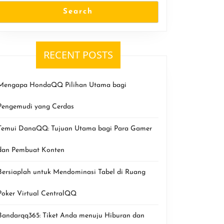
Search
RECENT POSTS
Mengapa HondaQQ Pilihan Utama bagi
Pengemudi yang Cerdas
Temui DanaQQ: Tujuan Utama bagi Para Gamer
dan Pembuat Konten
Bersiaplah untuk Mendominasi Tabel di Ruang
Poker Virtual CentralQQ
Bandarqq365: Tiket Anda menuju Hiburan dan