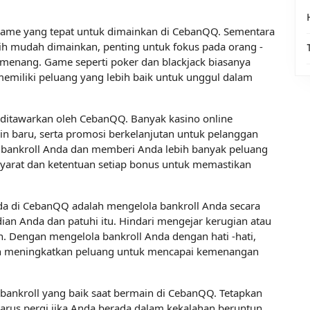
game yang tepat untuk dimainkan di CebanQQ. Sementara
ih mudah dimainkan, penting untuk fokus pada orang -
menang. Game seperti poker dan blackjack biasanya
memiliki peluang yang lebih baik untuk unggul dalam
 ditawarkan oleh CebanQQ. Banyak kasino online
 baru, serta promosi berkelanjutan untuk pelanggan
 bankroll Anda dan memberi Anda lebih banyak peluang
yarat dan ketentuan setiap bonus untuk memastikan
a di CebanQQ adalah mengelola bankroll Anda secara
udian Anda dan patuhi itu. Hindari mengejar kerugian atau
. Dengan mengelola bankroll Anda dengan hati -hati,
n meningkatkan peluang untuk mencapai kemenangan
ankroll yang baik saat bermain di CebanQQ. Tetapkan
arus pergi jika Anda berada dalam kekalahan beruntun.