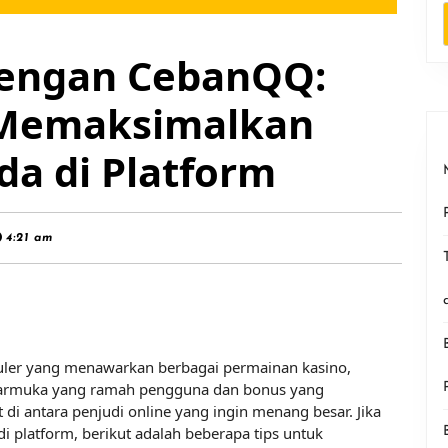
engan CebanQQ:
 Memaksimalkan
a di Platform
4:21 am
uler yang menawarkan berbagai permainan kasino,
antarmuka yang ramah pengguna dan bonus yang
i antara penjudi online yang ingin menang besar. Jika
platform, berikut adalah beberapa tips untuk