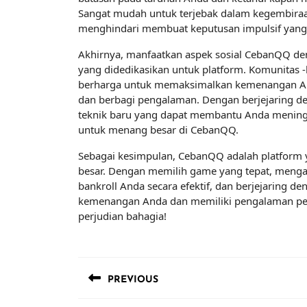
Sangat mudah untuk terjebak dalam kegembiraan 
menghindari membuat keputusan impulsif yang 
Akhirnya, manfaatkan aspek sosial CebanQQ d
yang didedikasikan untuk platform. Komunitas -
berharga untuk memaksimalkan kemenangan And
dan berbagi pengalaman. Dengan berjejaring de
teknik baru yang dapat membantu Anda menin
untuk menang besar di CebanQQ.
Sebagai kesimpulan, CebanQQ adalah platform y
besar. Dengan memilih game yang tepat, menga
bankroll Anda secara efektif, dan berjejaring 
kemenangan Anda dan memiliki pengalaman perj
perjudian bahagia!
Post
PREVIOUS
navigation