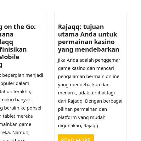
Next
post:
 on the Go:
Rajaqq: tujuan
mana
utama Anda untuk
daqq
permainan kasino
Rajaqq
inisikan
yang mendebarkan
tujuan
Mobile
Jika Anda adalah penggemar
Gaming
utama
g
game kasino dan mencari
on
Anda
 bepergian menjadi
pengalaman bermain online
the
untuk
populer dalam
yang mendebarkan dan
Go:
perma
tahun terakhir,
menarik, tidak terlihat lagi
Bagaimana
kasino
emakin banyak
Legendaqq
dari Rajaqq. Dengan berbagai
yang
g beralih ke ponsel
Mendefinisikan
mende
pilihan permainan dan
n tablet mereka
Ulang
platform yang mudah
Mobile
mainkan game
digunakan, Rajaqq
Gaming
ereka. Namun,
n platform
READ
READ MORE