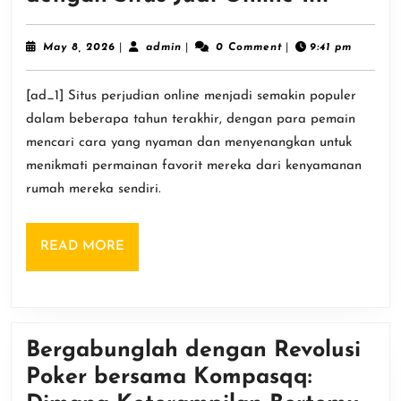
Seputa
Juraga
May
admin
May 8, 2026
|
admin
|
0 Comment
|
9:41 pm
8,
Meng
2026
[ad_1] Situs perjudian online menjadi semakin populer
Pemai
dalam beberapa tahun terakhir, dengan para pemain
Tidak
mencari cara yang nyaman dan menyenangkan untuk
Puas
menikmati permainan favorit mereka dari kenyamanan
denga
rumah mereka sendiri.
Situs
Judi
READ
READ MORE
Online
MORE
Ini
Bergabunglah dengan Revolusi
Poker bersama Kompasqq: