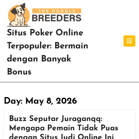
Skip
to
content
Skip
to
Situs Poker Online
content
O
Terpopuler: Bermain
B
dengan Banyak
Bonus
Day:
May 8, 2026
Buzz Seputar Juraganqq:
Mengapa Pemain Tidak Puas
Buzz
dengan Situs Judi Online Ini