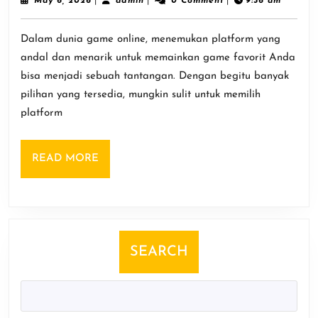
Utama
May
admin
May 6, 2026
|
admin
|
0 Comment
|
9:36 am
6,
Para
2026
Dalam dunia game online, menemukan platform yang
Gamer
andal dan menarik untuk memainkan game favorit Anda
Di
bisa menjadi sebuah tantangan. Dengan begitu banyak
Mana
pilihan yang tersedia, mungkin sulit untuk memilih
Saja
platform
READ
READ MORE
MORE
SEARCH