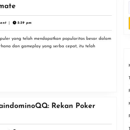
Kuasai
imate
DominoQQ
utama
ent
|
5:39 pm
Anda
puler yang telah mendapatkan popularitas besar dalam
Masuk
rhana dan gameplay yang serba cepat, itu telah
untuk
Keberhasilan
Gaming
Ultimate
aindominoQQ: Rekan Poker