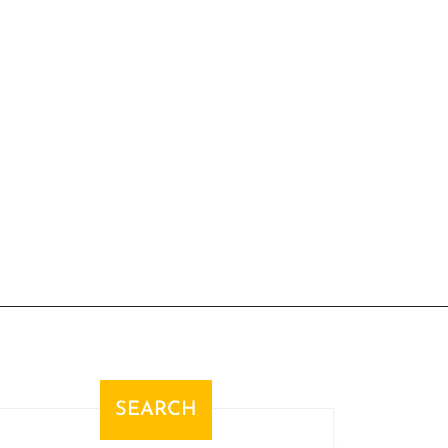
SEARCH