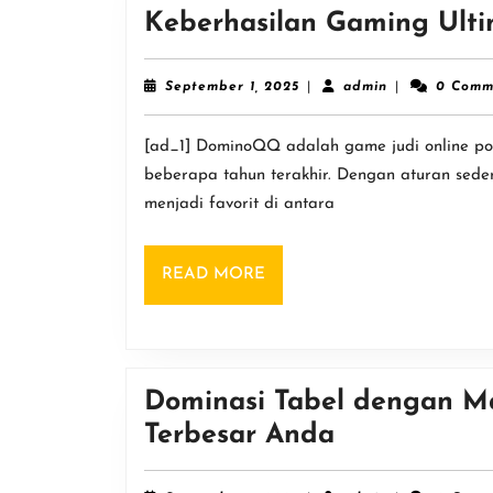
Keberhasilan Gaming Ult
September
admin
September 1, 2025
|
admin
|
0 Comm
1,
2025
[ad_1] DominoQQ adalah game judi online po
beberapa tahun terakhir. Dengan aturan sede
menjadi favorit di antara
READ
READ MORE
MORE
Dominasi Tabel dengan M
Dominasi
Terbesar Anda
Tabel