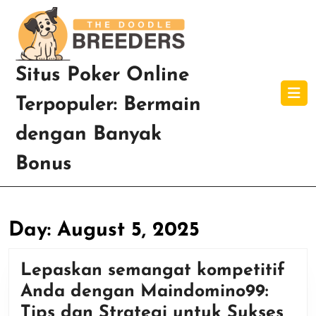
Skip
to
content
Skip
to
Situs Poker Online
content
O
Terpopuler: Bermain
B
dengan Banyak
Bonus
Day:
August 5, 2025
Lepaskan semangat kompetitif
Anda dengan Maindomino99:
Lep
Tips dan Strategi untuk Sukses