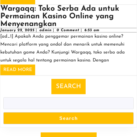
MORE
di
Wargaqq: Toko Serba Ada untuk
Depo
Permainan Kasino Online yang
Wargaqq:
Menyenangkan
Toko
January
admin
January 22, 2025
|
admin
|
0 Comment
|
6:53 am
22,
[ad_1] Apakah Anda penggemar permainan kasino online?
Serba
2025
Mencari platform yang andal dan menarik untuk memenuhi
Ada
kebutuhan game Anda? Kunjungi Wargaqq, toko serba ada
untuk
untuk segala hal tentang permainan kasino. Dengan
Permainan
Kasino
READ
READ MORE
MORE
Online
yang
SEARCH
Menyenangkan
Search