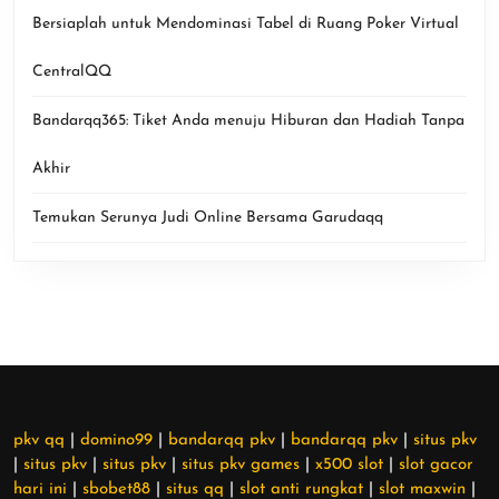
Bersiaplah untuk Mendominasi Tabel di Ruang Poker Virtual
CentralQQ
Bandarqq365: Tiket Anda menuju Hiburan dan Hadiah Tanpa
Akhir
Temukan Serunya Judi Online Bersama Garudaqq
pkv qq
|
domino99
|
bandarqq pkv
|
bandarqq pkv
|
situs pkv
|
situs pkv
|
situs pkv
|
situs pkv games
|
x500 slot
|
slot gacor
hari ini
|
sbobet88
|
situs qq
|
slot anti rungkat
|
slot maxwin
|