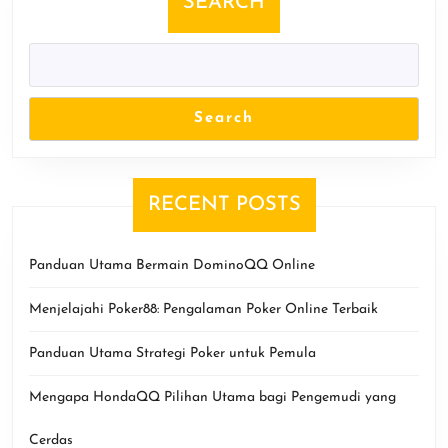
SEARCH
Search
RECENT POSTS
Panduan Utama Bermain DominoQQ Online
Menjelajahi Poker88: Pengalaman Poker Online Terbaik
Panduan Utama Strategi Poker untuk Pemula
Mengapa HondaQQ Pilihan Utama bagi Pengemudi yang
Cerdas