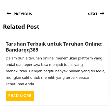
Post
navigation
PREVIOUS
NEXT
Related Post
Previous
Next
post:
post:
Taruhan Terbaik untuk Taruhan Online:
Taruhan
Bandarqq365
Terbaik
Dalam dunia taruhan online, menemukan platform yang
untuk
andal dan tepercaya bisa menjadi tugas yang
Taruhan
menakutkan. Dengan begitu banyak pilihan yang tersedia,
Online:
mungkin sulit untuk memilih yang terbaik sesuai
Bandarqq365
kebutuhan Anda.
READ
READ MORE
MORE