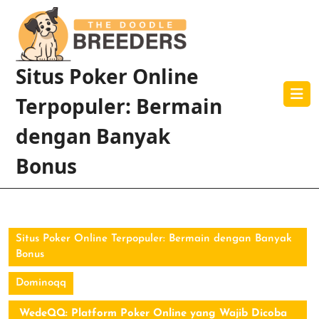
Skip
to
content
Skip
Situs Poker Online
to
content
O
Terpopuler: Bermain
B
dengan Banyak
Bonus
Situs Poker Online Terpopuler: Bermain dengan Banyak
Bonus
Dominoqq
WedeQQ: Platform Poker Online yang Wajib Dicoba