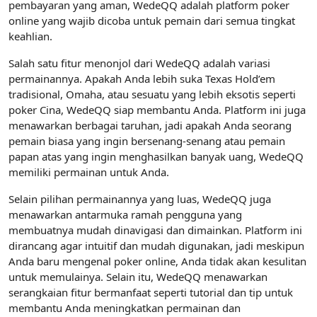
pembayaran yang aman, WedeQQ adalah platform poker
online yang wajib dicoba untuk pemain dari semua tingkat
keahlian.
Salah satu fitur menonjol dari WedeQQ adalah variasi
permainannya. Apakah Anda lebih suka Texas Hold’em
tradisional, Omaha, atau sesuatu yang lebih eksotis seperti
poker Cina, WedeQQ siap membantu Anda. Platform ini juga
menawarkan berbagai taruhan, jadi apakah Anda seorang
pemain biasa yang ingin bersenang-senang atau pemain
papan atas yang ingin menghasilkan banyak uang, WedeQQ
memiliki permainan untuk Anda.
Selain pilihan permainannya yang luas, WedeQQ juga
menawarkan antarmuka ramah pengguna yang
membuatnya mudah dinavigasi dan dimainkan. Platform ini
dirancang agar intuitif dan mudah digunakan, jadi meskipun
Anda baru mengenal poker online, Anda tidak akan kesulitan
untuk memulainya. Selain itu, WedeQQ menawarkan
serangkaian fitur bermanfaat seperti tutorial dan tip untuk
membantu Anda meningkatkan permainan dan