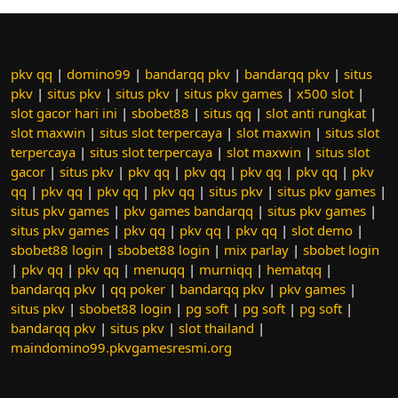
pkv qq
|
domino99
|
bandarqq pkv
|
bandarqq pkv
|
situs
pkv
|
situs pkv
|
situs pkv
|
situs pkv games
|
x500 slot
|
slot gacor hari ini
|
sbobet88
|
situs qq
|
slot anti rungkat
|
slot maxwin
|
situs slot terpercaya
|
slot maxwin
|
situs slot
terpercaya
|
situs slot terpercaya
|
slot maxwin
|
situs slot
gacor
|
situs pkv
|
pkv qq
|
pkv qq
|
pkv qq
|
pkv qq
|
pkv
qq
|
pkv qq
|
pkv qq
|
pkv qq
|
situs pkv
|
situs pkv games
|
situs pkv games
|
pkv games bandarqq
|
situs pkv games
|
situs pkv games
|
pkv qq
|
pkv qq
|
pkv qq
|
slot demo
|
sbobet88 login
|
sbobet88 login
|
mix parlay
|
sbobet login
|
pkv qq
|
pkv qq
|
menuqq
|
murniqq
|
hematqq
|
bandarqq pkv
|
qq poker
|
bandarqq pkv
|
pkv games
|
situs pkv
|
sbobet88 login
|
pg soft
|
pg soft
|
pg soft
|
bandarqq pkv
|
situs pkv
|
slot thailand
|
maindomino99.pkvgamesresmi.org