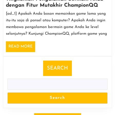
Tingka
dengan Fitur Mutakhir ChampionQQ
Penga
[ad_1] Apakah Anda bosan memainkan game lama yang
Berma
itu-itu saja di ponsel atau komputer? Apakah Anda ingin
Anda
membawa pengalaman bermain game Anda ke level
denga
selanjutnya? Kunjungi ChampionQQ, platform game yang
Fitur
Mutakh
READ
READ MORE
Champ
MORE
SEARCH
Search