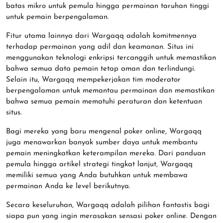
batas mikro untuk pemula hingga permainan taruhan tinggi
untuk pemain berpengalaman.
Fitur utama lainnya dari Wargaqq adalah komitmennya
terhadap permainan yang adil dan keamanan. Situs ini
menggunakan teknologi enkripsi tercanggih untuk memastikan
bahwa semua data pemain tetap aman dan terlindungi.
Selain itu, Wargaqq mempekerjakan tim moderator
berpengalaman untuk memantau permainan dan memastikan
bahwa semua pemain mematuhi peraturan dan ketentuan
situs.
Bagi mereka yang baru mengenal poker online, Wargaqq
juga menawarkan banyak sumber daya untuk membantu
pemain meningkatkan keterampilan mereka. Dari panduan
pemula hingga artikel strategi tingkat lanjut, Wargaqq
memiliki semua yang Anda butuhkan untuk membawa
permainan Anda ke level berikutnya.
Secara keseluruhan, Wargaqq adalah pilihan fantastis bagi
siapa pun yang ingin merasakan sensasi poker online. Dengan