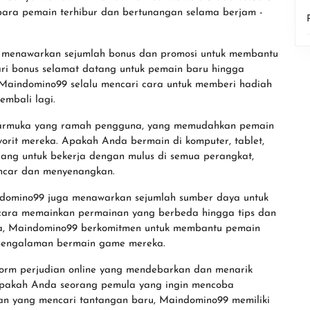
para pemain terhibur dan bertunangan selama berjam -
 menawarkan sejumlah bonus dan promosi untuk membantu
i bonus selamat datang untuk pemain baru hingga
, Maindomino99 selalu mencari cara untuk memberi hadiah
mbali lagi.
ntarmuka yang ramah pengguna, yang memudahkan pemain
orit mereka. Apakah Anda bermain di komputer, tablet,
ang untuk bekerja dengan mulus di semua perangkat,
ncar dan menyenangkan.
indomino99 juga menawarkan sejumlah sumber daya untuk
 cara memainkan permainan yang berbeda hingga tips dan
a, Maindomino99 berkomitmen untuk membantu pemain
 pengalaman bermain game mereka.
form perjudian online yang mendebarkan dan menarik
Apakah Anda seorang pemula yang ingin mencoba
n yang mencari tantangan baru, Maindomino99 memiliki