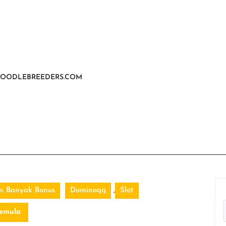
OODLEBREEDERS.COM
an Banyak Bonus
Dominoqq
,
Slot
Pemula