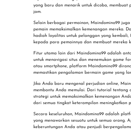
yang baru dan menarik untuk dicoba, membuat 
jam.
Selain berbagai permainan, Maindomino99 juga
pemain memaksimalkan kemenangan mereka. Dar
hadiah loyalitas untuk pelanggan yang kembali
kepada para pemainnya dan membuat mereka ke
Fitur utama lain dari Maindomino99 adalah a
untuk menavigasi situs dan menemukan game fav
atau smartphone, platform Maindomino99 diranc
memastikan pengalaman bermain game yang la
Jika Anda baru mengenal perjudian online, Ma
membantu Anda memulai. Dari tutorial tentang
strategi untuk memaksimalkan kemenangan And
dari semua tingkat keterampilan meningkatkan
Secara keseluruhan, Maindomino99 adalah plat
yang menawarkan sesuatu untuk semua orang. 
keberuntungan Anda atau penjudi berpengalama