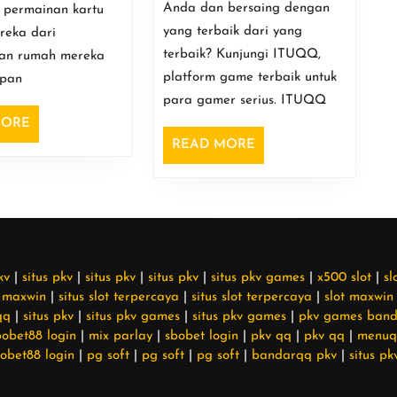
Anda dan bersaing dengan
 permainan kartu
dengan
yang terbaik dari yang
ereka dari
ITUQQ
terbaik? Kunjungi ITUQQ,
an rumah mereka
platform game terbaik untuk
apan
para gamer serius. ITUQQ
READ
MORE
MORE
READ
READ MORE
MORE
kv
|
situs pkv
|
situs pkv
|
situs pkv
|
situs pkv games
|
x500 slot
|
sl
t maxwin
|
situs slot terpercaya
|
situs slot terpercaya
|
slot maxwin
qq
|
situs pkv
|
situs pkv games
|
situs pkv games
|
pkv games ban
bobet88 login
|
mix parlay
|
sbobet login
|
pkv qq
|
pkv qq
|
menuq
obet88 login
|
pg soft
|
pg soft
|
pg soft
|
bandarqq pkv
|
situs pk