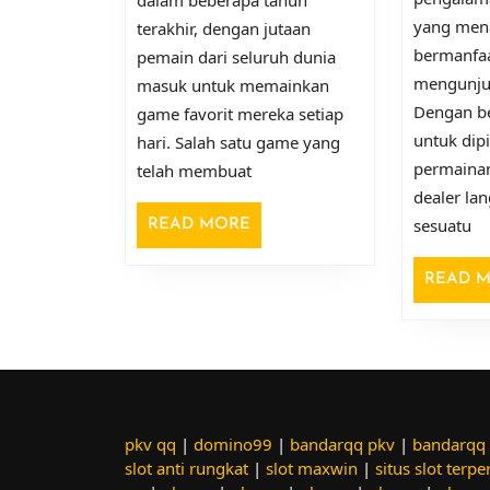
Permainan
yang men
terakhir, dengan jutaan
Online
bermanfaa
pemain dari seluruh dunia
mengunju
masuk untuk memainkan
Dengan b
game favorit mereka setiap
untuk dipi
hari. Salah satu game yang
permainan
telah membuat
dealer lan
sesuatu
READ
READ MORE
MORE
READ 
pkv qq
|
domino99
|
bandarqq pkv
|
bandarqq
slot anti rungkat
|
slot maxwin
|
situs slot terp