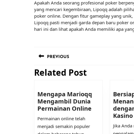
Apakah Anda seorang profesional poker berpen
yang mencari kegembiraan, Lipoqq adalah pilih
poker online. Dengan fitur gameplay yang unik
Lipoqq pasti menjadi garda depan baru poker 
hari ini dan lihat apakah Anda memiliki apa ya
Post
PREVIOUS
navigation
Related Post
Previous
post:
Mengapa Marioqq
Bersia
Mengambil Dunia
Menan
Mengapa
Permainan Online
denga
Marioqq
Kasino
Permainan online telah
Mengambil
Jika Anda
menjadi semakin populer
Dunia
pengalama
dalam beberapa tahun