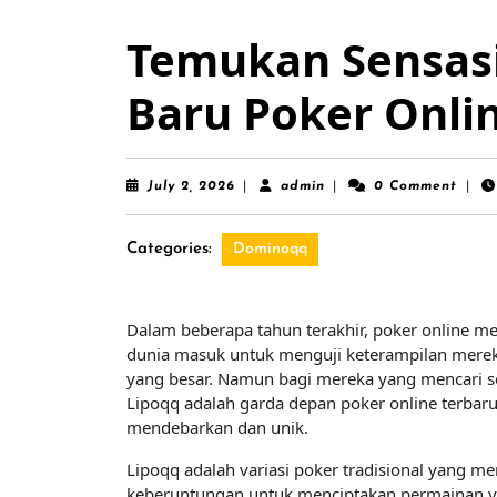
Temukan Sensasi
Baru Poker Onli
July
admin
July 2, 2026
|
admin
|
0 Comment
|
2,
2026
Categories:
Dominoqq
Dalam beberapa tahun terakhir, poker online me
dunia masuk untuk menguji keterampilan merek
yang besar. Namun bagi mereka yang mencari s
Lipoqq adalah garda depan poker online terba
mendebarkan dan unik.
Lipoqq adalah variasi poker tradisional yang m
keberuntungan untuk menciptakan permainan y