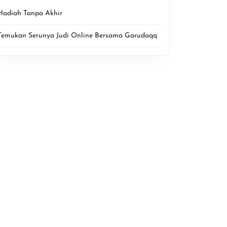
Hadiah Tanpa Akhir
Temukan Serunya Judi Online Bersama Garudaqq