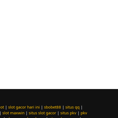
if
lot
|
slot gacor hari ini
|
sbobet88
|
situs qq
|
|
slot maxwin
|
situs slot gacor
|
situs pkv
|
pkv