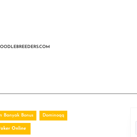
OODLEBREEDERS.COM
an Banyak Bonus
Dominoqq
oker Online