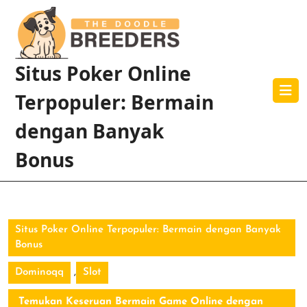
Skip
to
content
Skip
Situs Poker Online
to
content
O
Terpopuler: Bermain
B
dengan Banyak
Bonus
Situs Poker Online Terpopuler: Bermain dengan Banyak
Bonus
Dominoqq
,
Slot
Temukan Keseruan Bermain Game Online dengan