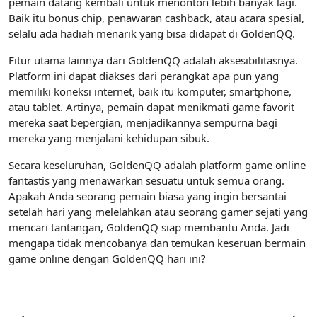
pemain datang kembali untuk menonton lebih banyak lagi.
Baik itu bonus chip, penawaran cashback, atau acara spesial,
selalu ada hadiah menarik yang bisa didapat di GoldenQQ.
Fitur utama lainnya dari GoldenQQ adalah aksesibilitasnya.
Platform ini dapat diakses dari perangkat apa pun yang
memiliki koneksi internet, baik itu komputer, smartphone,
atau tablet. Artinya, pemain dapat menikmati game favorit
mereka saat bepergian, menjadikannya sempurna bagi
mereka yang menjalani kehidupan sibuk.
Secara keseluruhan, GoldenQQ adalah platform game online
fantastis yang menawarkan sesuatu untuk semua orang.
Apakah Anda seorang pemain biasa yang ingin bersantai
setelah hari yang melelahkan atau seorang gamer sejati yang
mencari tantangan, GoldenQQ siap membantu Anda. Jadi
mengapa tidak mencobanya dan temukan keseruan bermain
game online dengan GoldenQQ hari ini?
Post