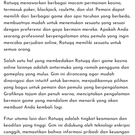
Ratuqq menawarkan berbagai macam permainan kasino,
termasuk poker, blackjack, roulette, dan slot. Pemain dapat
memilih dari berbagai game dan opsi taruhan yang berbeda,
membuatnya mudah untuk menemukan sesuatu yang sesuai
dengan preferensi dan gaya bermain mereka. Apakah Anda
seorang profesional berpengalaman atau pemula yang ingin
mencoba perjudian online, Ratuqq memiliki sesuatu untuk
semua orang.
Salah satu hal yang membedakan Ratuqq dari game kasino
online lainnya adalah antarmuka yang ramah pengguna dan
gameplay yang mulus. Gim ini dirancang agar mudah
dinavigasi dan intuitif untuk bermain, menjadikannya pilihan
yang bagus untuk pemain dan pemula yang berpengalaman.
Grafiknya tajam dan penuh warna, menciptakan pengalaman
bermain game yang mendalam dan menarik yang akan
membuat Anda kembali lagi.
Fitur utama lain dari Ratuqq adalah tingkat keamanan dan
keadilan yang tinggi. Gim ini didukung oleh teknologi enkripsi
canggih, memastikan bahwa informasi pribadi dan keuangan