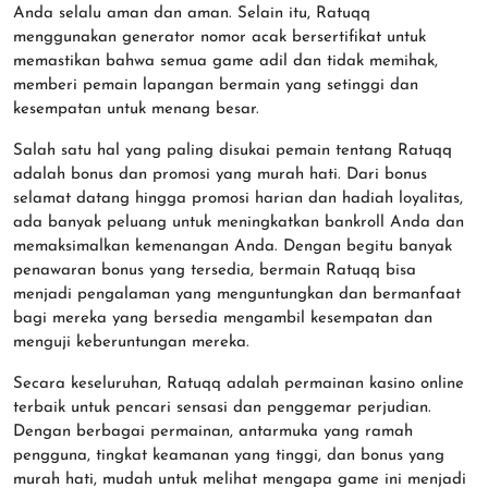
Anda selalu aman dan aman. Selain itu, Ratuqq
menggunakan generator nomor acak bersertifikat untuk
memastikan bahwa semua game adil dan tidak memihak,
memberi pemain lapangan bermain yang setinggi dan
kesempatan untuk menang besar.
Salah satu hal yang paling disukai pemain tentang Ratuqq
adalah bonus dan promosi yang murah hati. Dari bonus
selamat datang hingga promosi harian dan hadiah loyalitas,
ada banyak peluang untuk meningkatkan bankroll Anda dan
memaksimalkan kemenangan Anda. Dengan begitu banyak
penawaran bonus yang tersedia, bermain Ratuqq bisa
menjadi pengalaman yang menguntungkan dan bermanfaat
bagi mereka yang bersedia mengambil kesempatan dan
menguji keberuntungan mereka.
Secara keseluruhan, Ratuqq adalah permainan kasino online
terbaik untuk pencari sensasi dan penggemar perjudian.
Dengan berbagai permainan, antarmuka yang ramah
pengguna, tingkat keamanan yang tinggi, dan bonus yang
murah hati, mudah untuk melihat mengapa game ini menjadi