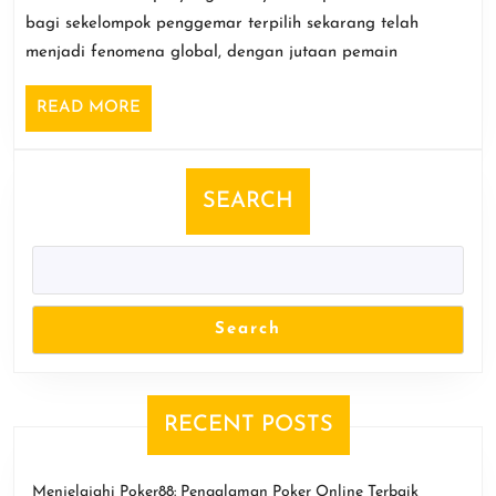
Online:
bagi sekelompok penggemar terpilih sekarang telah
Apa
menjadi fenomena global, dengan jutaan pemain
yang
Rahasi
READ
READ MORE
miliki
MORE
untuk
para
pemain
SEARCH
Search
RECENT POSTS
Menjelajahi Poker88: Pengalaman Poker Online Terbaik