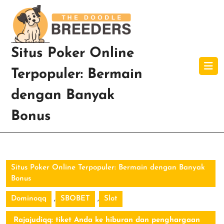
Skip
to
content
Skip
to
Situs Poker Online
content
O
Terpopuler: Bermain
B
dengan Banyak
Bonus
Situs Poker Online Terpopuler: Bermain dengan Banyak
Bonus
Dominoqq
,
SBOBET
,
Slot
Rajajudiqq: tiket Anda ke hiburan dan penghargaan