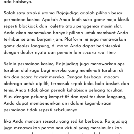
ada habisnya.
Salah satu atraksi utama Rajajudiqq adalah pilihan besar
permainan kasino. Apakah Anda lebih suka game meja klasik
seperti blackjack dan roulette atau penggemar mesin slot,
Anda akan menemukan banyak pilihan untuk membuat Anda
terhibur selama berjam -jam. Platform ini juga menawarkan
game dealer langsung, di mana Anda dapat berinteraksi
dengan dealer nyata dan pemain lain secara real-time.
Selain permainan kasino, Rajajudiqq juga menawarkan opsi
taruhan olahraga bagi mereka yang menikmati taruhan di
tim dan acara favorit mereka. Dengan berbagai macam
olahraga untuk dipilih, termasuk sepak bola, bola basket, dan
tenis, Anda tidak akan pernah kehabisan peluang taruhan.
Plus, dengan peluang kompetitif dan opsi taruhan langsung,
Anda dapat membenamkan diri dalam kegembiraan
permainan tidak seperti sebelumnya.
Jika Anda mencari sesuatu yang sedikit berbeda, Rajajudiqq
juga menawarkan permainan virtual yang mensimulasikan