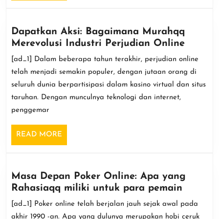
MORE
Dapatkan Aksi: Bagaimana Murahqq
Dapatk
Merevolusi Industri Perjudian Online
Aksi:
[ad_1] Dalam beberapa tahun terakhir, perjudian online
Bagai
telah menjadi semakin populer, dengan jutaan orang di
Murah
seluruh dunia berpartisipasi dalam kasino virtual dan situs
Merevo
taruhan. Dengan munculnya teknologi dan internet,
Industr
penggemar
Perjud
Online
READ
READ MORE
MORE
Masa Depan Poker Online: Apa yang
Masa
Rahasiaqq miliki untuk para pemain
Depan
[ad_1] Poker online telah berjalan jauh sejak awal pada
Poker
akhir 1990 -an. Apa yang dulunya merupakan hobi ceruk