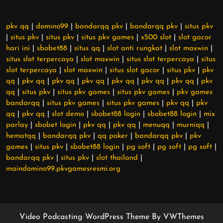
pkv qq
|
domino99
|
bandarqq pkv
|
bandarqq pkv
|
situs pkv
|
situs pkv
|
situs pkv
|
situs pkv games
|
x500 slot
|
slot gacor
hari ini
|
sbobet88
|
situs qq
|
slot anti rungkat
|
slot maxwin
|
situs slot terpercaya
|
slot maxwin
|
situs slot terpercaya
|
situs
slot terpercaya
|
slot maxwin
|
situs slot gacor
|
situs pkv
|
pkv
qq
|
pkv qq
|
pkv qq
|
pkv qq
|
pkv qq
|
pkv qq
|
pkv qq
|
pkv
qq
|
situs pkv
|
situs pkv games
|
situs pkv games
|
pkv games
bandarqq
|
situs pkv games
|
situs pkv games
|
pkv qq
|
pkv
qq
|
pkv qq
|
slot demo
|
sbobet88 login
|
sbobet88 login
|
mix
parlay
|
sbobet login
|
pkv qq
|
pkv qq
|
menuqq
|
murniqq
|
hematqq
|
bandarqq pkv
|
qq poker
|
bandarqq pkv
|
pkv
games
|
situs pkv
|
sbobet88 login
|
pg soft
|
pg soft
|
pg soft
|
bandarqq pkv
|
situs pkv
|
slot thailand
|
maindomino99.pkvgamesresmi.org
Video Podcasting WordPress Theme
By VWThemes