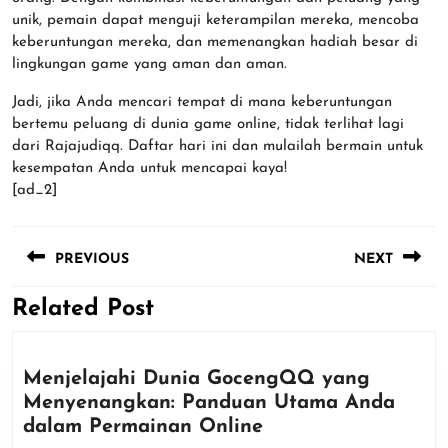
unik, pemain dapat menguji keterampilan mereka, mencoba
keberuntungan mereka, dan memenangkan hadiah besar di
lingkungan game yang aman dan aman.
Jadi, jika Anda mencari tempat di mana keberuntungan
bertemu peluang di dunia game online, tidak terlihat lagi
dari Rajajudiqq. Daftar hari ini dan mulailah bermain untuk
kesempatan Anda untuk mencapai kaya!
[ad_2]
Post
PREVIOUS
NEXT
navigation
Related Post
Previous
Next
post:
post:
Menjelajahi Dunia GocengQQ yang
Menyenangkan: Panduan Utama Anda
Menjelajahi
dalam Permainan Online