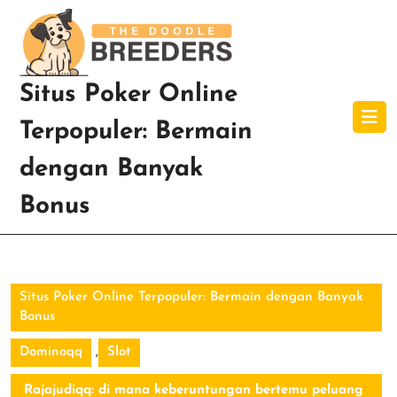
Skip
to
content
Skip
to
Situs Poker Online
content
O
Terpopuler: Bermain
B
dengan Banyak
Bonus
Situs Poker Online Terpopuler: Bermain dengan Banyak
Bonus
Dominoqq
,
Slot
Rajajudiqq: di mana keberuntungan bertemu peluang