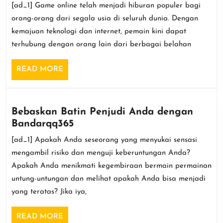
Dunia
[ad_1] Game online telah menjadi hiburan populer bagi
GocengQQ
orang-orang dari segala usia di seluruh dunia. Dengan
yang
kemajuan teknologi dan internet, pemain kini dapat
Menyenangkan:
terhubung dengan orang lain dari berbagai belahan
Panduan
Utama
READ
READ MORE
Anda
MORE
dalam
Permainan
Online
Bebaskan Batin Penjudi Anda dengan
Bebaskan
Bandarqq365
Batin
[ad_1] Apakah Anda seseorang yang menyukai sensasi
Penjudi
mengambil risiko dan menguji keberuntungan Anda?
Anda
Apakah Anda menikmati kegembiraan bermain permainan
dengan
untung-untungan dan melihat apakah Anda bisa menjadi
Bandarqq365
yang teratas? Jika iya,
READ
READ MORE