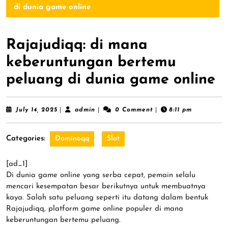
di dunia game online
Rajajudiqq: di mana
keberuntungan bertemu
peluang di dunia game online
July
admin
July 14, 2025
|
admin
|
0 Comment
|
8:11 pm
14,
2025
Categories:
Dominoqq
Slot
[ad_1]
Di dunia game online yang serba cepat, pemain selalu
mencari kesempatan besar berikutnya untuk membuatnya
kaya. Salah satu peluang seperti itu datang dalam bentuk
Rajajudiqq, platform game online populer di mana
keberuntungan bertemu peluang.