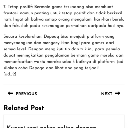
7. Tetap positif: Bermain game terkadang bisa membuat
frustasi, namun penting untuk tetap positif dan tidak berkecil
hati. Ingatlah bahwa setiap orang mengalami hari-hari buruk,
dan fokuslah pada kesenangan permainan daripada hasilnya.
Secara keseluruhan, Depoqq bisa menjadi platform yang
menyenangkan dan mengasyikkan bagi para gamer dari
semua level. Dengan mengikuti tip dan trik ini, para pemula
dapat meningkatkan pengalaman bermain game mereka dan
memanfaatkan waktu mereka sebaik-baiknya di platform. Jadi
silakan coba Depoqq dan lihat apa yang terjadi!
[ad_2]
Post
PREVIOUS
NEXT
navigation
Related Post
Previous
Next
post:
post: