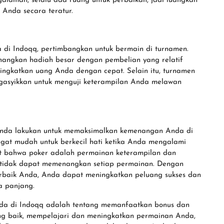
laman, selalu ada ruang untuk perbaikan, jadi luangkan
 Anda secara teratur.
di Indoqq, pertimbangkan untuk bermain di turnamen.
ngkan hadiah besar dengan pembelian yang relatif
ingkatkan uang Anda dengan cepat. Selain itu, turnamen
asyikkan untuk menguji keterampilan Anda melawan
t Anda lakukan untuk memaksimalkan kemenangan Anda di
angat mudah untuk berkecil hati ketika Anda mengalami
at bahwa poker adalah permainan keterampilan dan
 tidak dapat memenangkan setiap permainan. Dengan
erbaik Anda, Anda dapat meningkatkan peluang sukses dan
 panjang.
a di Indoqq adalah tentang memanfaatkan bonus dan
ng baik, mempelajari dan meningkatkan permainan Anda,