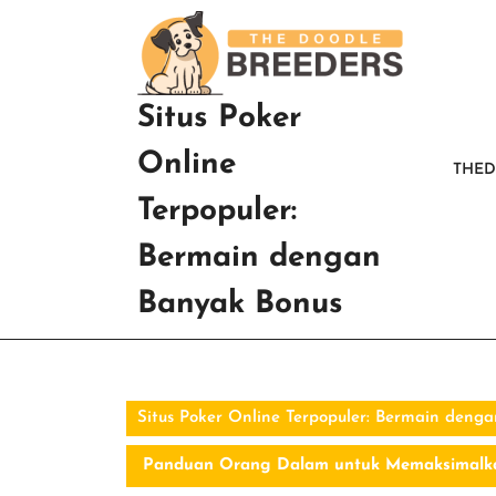
Skip
to
content
Skip
to
Situs Poker
content
Online
THED
Terpopuler:
Bermain dengan
Banyak Bonus
Situs Poker Online Terpopuler: Bermain deng
Panduan Orang Dalam untuk Memaksimalk