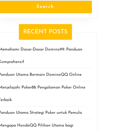
Search
RECENT POSTS
Memahami Dasar-Dasar Domino99: Panduan
Komprehensif
Panduan Utama Bermain DominoQQ Online
Menjelajahi Poker88: Pengalaman Poker Online
Terbaik
Panduan Utama Strategi Poker untuk Pemula
Mengapa HondaQQ Pilihan Utama bagi