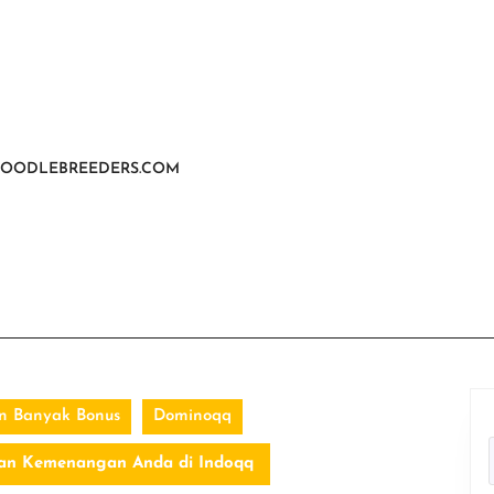
OODLEBREEDERS.COM
an Banyak Bonus
Dominoqq
an Kemenangan Anda di Indoqq