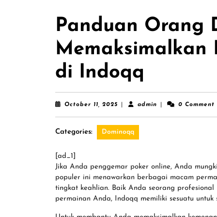
Panduan Orang 
Memaksimalkan
di Indoqq
October
admin
October 11, 2025
|
admin
|
0 Comment
11,
2025
Categories:
Dominoqq
[ad_1]
Jika Anda penggemar poker online, Anda mungki
populer ini menawarkan berbagai macam permai
tingkat keahlian. Baik Anda seorang profesion
permainan Anda, Indoqq memiliki sesuatu untuk