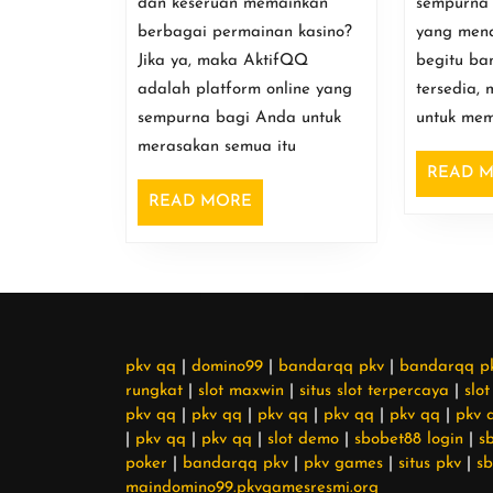
dan keseruan memainkan
sempurna 
Beragam
berbagai permainan kasino?
yang men
Permainan
Jika ya, maka AktifQQ
begitu ba
AktifQQ
adalah platform online yang
tersedia, 
sempurna bagi Anda untuk
untuk mem
merasakan semua itu
READ 
READ
READ MORE
MORE
pkv qq
|
domino99
|
bandarqq pkv
|
bandarqq p
rungkat
|
slot maxwin
|
situs slot terpercaya
|
slo
pkv qq
|
pkv qq
|
pkv qq
|
pkv qq
|
pkv qq
|
pkv 
|
pkv qq
|
pkv qq
|
slot demo
|
sbobet88 login
|
s
poker
|
bandarqq pkv
|
pkv games
|
situs pkv
|
sb
maindomino99.pkvgamesresmi.org