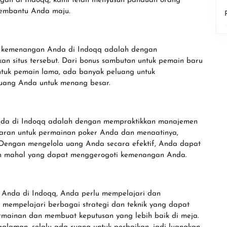
n di Indoqq, kami telah menyusun panduan orang
membantu Anda maju.
n kemenangan Anda di Indoqq adalah dengan
n situs tersebut. Dari bonus sambutan untuk pemain baru
untuk pemain lama, ada banyak peluang untuk
uang Anda untuk menang besar.
nda di Indoqq adalah dengan mempraktikkan manajemen
ggaran untuk permainan poker Anda dan menaatinya,
 Dengan mengelola uang Anda secara efektif, Anda dapat
n mahal yang dapat menggerogoti kemenangan Anda.
Anda di Indoqq, Anda perlu mempelajari dan
 mempelajari berbagai strategi dan teknik yang dapat
ainan dan membuat keputusan yang lebih baik di meja.