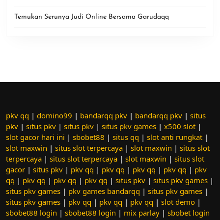
Temukan Serunya Judi Online Bersama Garudaqq
pkv qq
|
domino99
|
bandarqq pkv
|
bandarqq pkv
|
situs
pkv
|
situs pkv
|
situs pkv
|
situs pkv games
|
x500 slot
|
slot gacor hari ini
|
sbobet88
|
situs qq
|
slot anti rungkat
|
slot maxwin
|
situs slot terpercaya
|
slot maxwin
|
situs slot
terpercaya
|
situs slot terpercaya
|
slot maxwin
|
situs slot
gacor
|
situs pkv
|
pkv qq
|
pkv qq
|
pkv qq
|
pkv qq
|
pkv
qq
|
pkv qq
|
pkv qq
|
pkv qq
|
situs pkv
|
situs pkv games
|
situs pkv games
|
pkv games bandarqq
|
situs pkv games
|
situs pkv games
|
pkv qq
|
pkv qq
|
pkv qq
|
slot demo
|
sbobet88 login
|
sbobet88 login
|
mix parlay
|
sbobet login