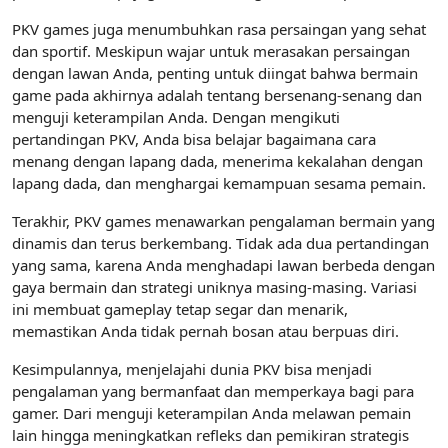
PKV games juga menumbuhkan rasa persaingan yang sehat
dan sportif. Meskipun wajar untuk merasakan persaingan
dengan lawan Anda, penting untuk diingat bahwa bermain
game pada akhirnya adalah tentang bersenang-senang dan
menguji keterampilan Anda. Dengan mengikuti
pertandingan PKV, Anda bisa belajar bagaimana cara
menang dengan lapang dada, menerima kekalahan dengan
lapang dada, dan menghargai kemampuan sesama pemain.
Terakhir, PKV games menawarkan pengalaman bermain yang
dinamis dan terus berkembang. Tidak ada dua pertandingan
yang sama, karena Anda menghadapi lawan berbeda dengan
gaya bermain dan strategi uniknya masing-masing. Variasi
ini membuat gameplay tetap segar dan menarik,
memastikan Anda tidak pernah bosan atau berpuas diri.
Kesimpulannya, menjelajahi dunia PKV bisa menjadi
pengalaman yang bermanfaat dan memperkaya bagi para
gamer. Dari menguji keterampilan Anda melawan pemain
lain hingga meningkatkan refleks dan pemikiran strategis