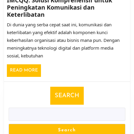
IMCQQ: Solusi Komprehensif untuk
Peningkatan Komunikasi dan
IMCQQ:
Keterlibatan
Solusi
Di dunia yang serba cepat saat ini, komunikasi dan
Komprehensif
keterlibatan yang efektif adalah komponen kunci
untuk
keberhasilan organisasi atau bisnis mana pun. Dengan
Peningkatan
meningkatnya teknologi digital dan platform media
Komunikasi
sosial, kebutuhan
dan
Keterlibatan
READ
READ MORE
MORE
SEARCH
Search