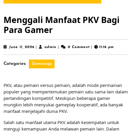
Menggali Manfaat PKV Bagi
Para Gamer
June
admin
June 11, 2026
|
admin
|
0 Comment
|
11:16 pm
11,
2026
Categories:
Dominoqq
PKV, atau pemain versus pemain, adalah mode permainan
populer yang mempertemukan pemain satu sama lain dalam
pertandingan kompetitif. Meskipun beberapa gamer
mungkin lebih menyukai gameplay kooperatif, ada banyak
manfaat menjelajahi dunia PKV.
Salah satu manfaat utama PKV adalah kesempatan untuk
menguji kemampuan Anda melawan pemain lain. Dalam