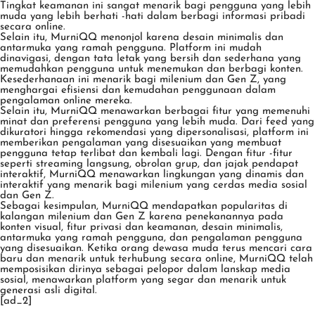
Tingkat keamanan ini sangat menarik bagi pengguna yang lebih
muda yang lebih berhati -hati dalam berbagi informasi pribadi
secara online.
Selain itu, MurniQQ menonjol karena desain minimalis dan
antarmuka yang ramah pengguna. Platform ini mudah
dinavigasi, dengan tata letak yang bersih dan sederhana yang
memudahkan pengguna untuk menemukan dan berbagi konten.
Kesederhanaan ini menarik bagi milenium dan Gen Z, yang
menghargai efisiensi dan kemudahan penggunaan dalam
pengalaman online mereka.
Selain itu, MurniQQ menawarkan berbagai fitur yang memenuhi
minat dan preferensi pengguna yang lebih muda. Dari feed yang
dikuratori hingga rekomendasi yang dipersonalisasi, platform ini
memberikan pengalaman yang disesuaikan yang membuat
pengguna tetap terlibat dan kembali lagi. Dengan fitur -fitur
seperti streaming langsung, obrolan grup, dan jajak pendapat
interaktif, MurniQQ menawarkan lingkungan yang dinamis dan
interaktif yang menarik bagi milenium yang cerdas media sosial
dan Gen Z.
Sebagai kesimpulan, MurniQQ mendapatkan popularitas di
kalangan milenium dan Gen Z karena penekanannya pada
konten visual, fitur privasi dan keamanan, desain minimalis,
antarmuka yang ramah pengguna, dan pengalaman pengguna
yang disesuaikan. Ketika orang dewasa muda terus mencari cara
baru dan menarik untuk terhubung secara online, MurniQQ telah
memposisikan dirinya sebagai pelopor dalam lanskap media
sosial, menawarkan platform yang segar dan menarik untuk
generasi asli digital.
[ad_2]