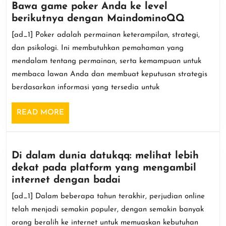
Bawa game poker Anda ke level
Bawa
berikutnya dengan MaindominoQQ
game
[ad_1] Poker adalah permainan keterampilan, strategi,
poker
dan psikologi. Ini membutuhkan pemahaman yang
Anda
mendalam tentang permainan, serta kemampuan untuk
ke
membaca lawan Anda dan membuat keputusan strategis
level
berdasarkan informasi yang tersedia untuk
berikutn
dengan
READ
READ MORE
Maindo
MORE
Di dalam dunia datukqq: melihat lebih
dekat pada platform yang mengambil
Di
internet dengan badai
dalam
[ad_1] Dalam beberapa tahun terakhir, perjudian online
dunia
telah menjadi semakin populer, dengan semakin banyak
datukqq:
orang beralih ke internet untuk memuaskan kebutuhan