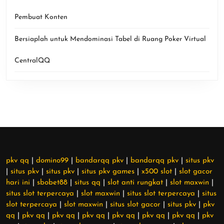
Pembuat Konten
Bersiaplah untuk Mendominasi Tabel di Ruang Poker Virtual
CentralQQ
pkv qq
|
domino99
|
bandarqq pkv
|
bandarqq pkv
|
situs pkv
|
situs pkv
|
situs pkv
|
situs pkv games
|
x500 slot
|
slot gacor
hari ini
|
sbobet88
|
situs qq
|
slot anti rungkat
|
slot maxwin
|
situs slot terpercaya
|
slot maxwin
|
situs slot terpercaya
|
situs
slot terpercaya
|
slot maxwin
|
situs slot gacor
|
situs pkv
|
pkv
qq
|
pkv qq
|
pkv qq
|
pkv qq
|
pkv qq
|
pkv qq
|
pkv qq
|
pkv