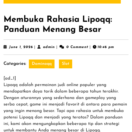
Membuka Rahasia Lipoqq:
Panduan Menang Besar
June
admin
June 1, 2026
|
admin
|
0 Comment
|
10:46 pm
1,
2026
Categories:
Dominoqq
Slot
[ad_1]
Lipoqq adalah permainan judi online populer yang
mendapatkan daya tarik dalam beberapa tahun terakhir.
Dengan aturannya yang sederhana dan gameplay yang
serba cepat, game ini menjadi favorit di antara para pemain
yang ingin menang besar. Tapi apa rahasia untuk membuka
potensi Lipoqq dan menjadi yang teratas? Dalam panduan
ini, kami akan mengungkapkan beberapa tip dan strategi
untuk membantu Anda menang besar di Lipoqq.