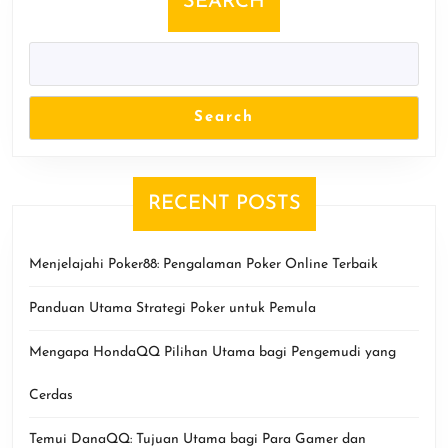
SEARCH
Search
RECENT POSTS
Menjelajahi Poker88: Pengalaman Poker Online Terbaik
Panduan Utama Strategi Poker untuk Pemula
Mengapa HondaQQ Pilihan Utama bagi Pengemudi yang
Cerdas
Temui DanaQQ: Tujuan Utama bagi Para Gamer dan