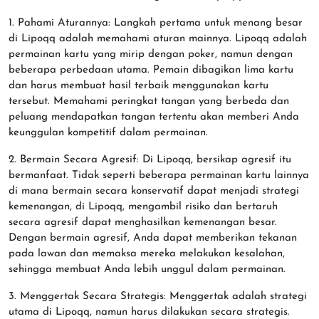
1. Pahami Aturannya: Langkah pertama untuk menang besar
di Lipoqq adalah memahami aturan mainnya. Lipoqq adalah
permainan kartu yang mirip dengan poker, namun dengan
beberapa perbedaan utama. Pemain dibagikan lima kartu
dan harus membuat hasil terbaik menggunakan kartu
tersebut. Memahami peringkat tangan yang berbeda dan
peluang mendapatkan tangan tertentu akan memberi Anda
keunggulan kompetitif dalam permainan.
2. Bermain Secara Agresif: Di Lipoqq, bersikap agresif itu
bermanfaat. Tidak seperti beberapa permainan kartu lainnya
di mana bermain secara konservatif dapat menjadi strategi
kemenangan, di Lipoqq, mengambil risiko dan bertaruh
secara agresif dapat menghasilkan kemenangan besar.
Dengan bermain agresif, Anda dapat memberikan tekanan
pada lawan dan memaksa mereka melakukan kesalahan,
sehingga membuat Anda lebih unggul dalam permainan.
3. Menggertak Secara Strategis: Menggertak adalah strategi
utama di Lipoqq, namun harus dilakukan secara strategis.