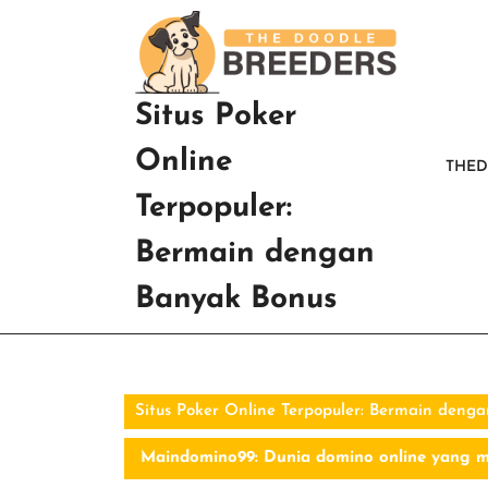
Skip
to
content
Skip
to
Situs Poker
content
Online
THED
Terpopuler:
Bermain dengan
Banyak Bonus
Situs Poker Online Terpopuler: Bermain deng
Maindomino99: Dunia domino online yang 