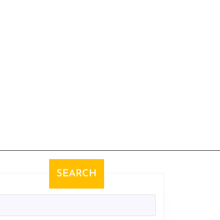
SEARCH