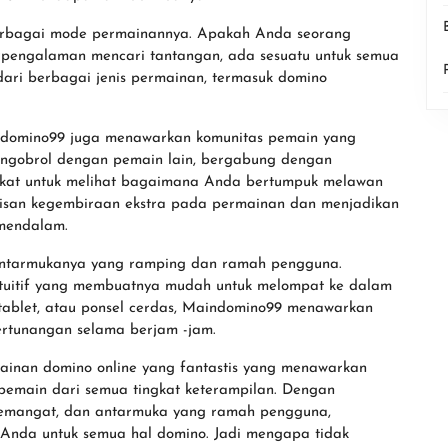
berbagai mode permainannya. Apakah Anda seorang
erpengalaman mencari tantangan, ada sesuatu untuk semua
ari berbagai jenis permainan, termasuk domino
domino99 juga menawarkan komunitas pemain yang
engobrol dengan pemain lain, bergabung dengan
gkat untuk melihat bagaimana Anda bertumpuk melawan
pisan kegembiraan ekstra pada permainan dan menjadikan
mendalam.
 antarmukanya yang ramping dan ramah pengguna.
intuitif yang membuatnya mudah untuk melompat ke dalam
tablet, atau ponsel cerdas, Maindomino99 menawarkan
tunangan selama berjam -jam.
ainan domino online yang fantastis yang menawarkan
main dari semua tingkat keterampilan. Dengan
semangat, dan antarmuka yang ramah pengguna,
 Anda untuk semua hal domino. Jadi mengapa tidak