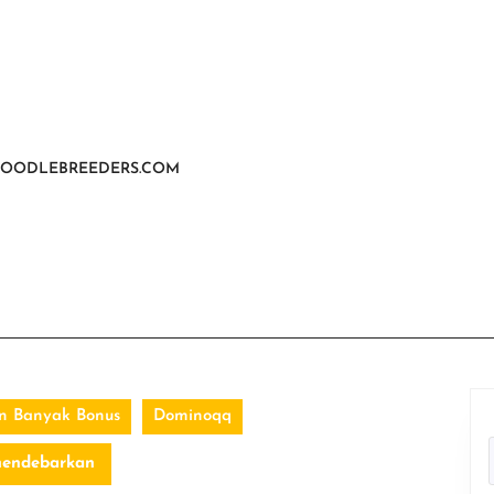
OODLEBREEDERS.COM
an Banyak Bonus
Dominoqq
mendebarkan