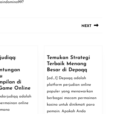
Maindomino99?
NEXT
Next
post:
judiqq:
Temukan Strategi
t
Terbaik Menang
Temukan
ntungan
Besar di Depoqq
Strategi
u
[ad_1] Depoqq adalah
Terbaik
mpilan di
platform perjudian online
Bandarjudiqq:
Menang
Game Online
populer yang menawarkan
Tempat
Besar
ndarjudiqq adalah
berbagai macam permainan
Keberuntungan
di
permainan online
kasino untuk dinikmati para
Bertemu
Depoqq
imana
pemain. Apakah Anda
Keterampilan