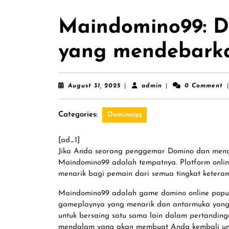
Maindomino99: D
yang mendebark
August
admin
August 31, 2025
|
admin
|
0 Comment
|
31,
2025
Categories:
Dominoqq
[ad_1]
Jika Anda seorang penggemar Domino dan mencar
Maindomino99 adalah tempatnya. Platform onl
menarik bagi pemain dari semua tingkat keteram
Maindomino99 adalah game domino online popul
gameplaynya yang menarik dan antarmuka yang
untuk bersaing satu sama lain dalam pertandin
mendalam yang akan membuat Anda kembali unt