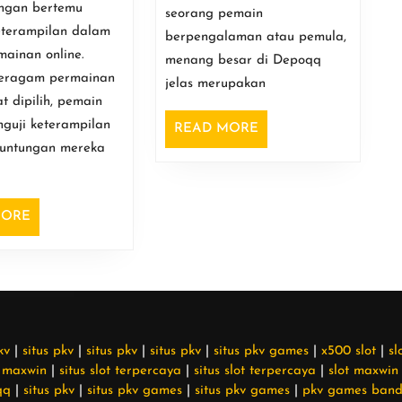
ngan bertemu
di
seorang pemain
terampilan dalam
Dunia
berpengalaman atau pemula,
mainan online.
Game
menang besar di Depoqq
eragam permainan
Online
jelas merupakan
t dipilih, pemain
guji keterampilan
READ
READ MORE
MORE
runtungan mereka
READ
MORE
MORE
kv
|
situs pkv
|
situs pkv
|
situs pkv
|
situs pkv games
|
x500 slot
|
sl
t maxwin
|
situs slot terpercaya
|
situs slot terpercaya
|
slot maxwin
qq
|
situs pkv
|
situs pkv games
|
situs pkv games
|
pkv games ban