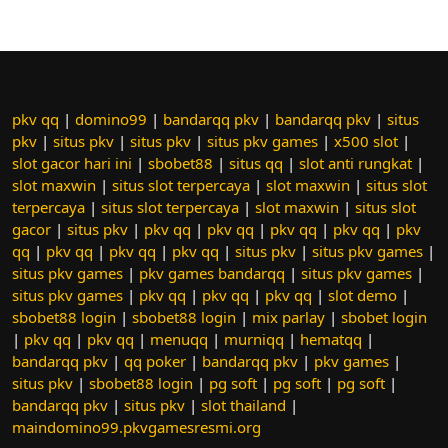
pkv qq
|
domino99
|
bandarqq pkv
|
bandarqq pkv
|
situs
pkv
|
situs pkv
|
situs pkv
|
situs pkv games
|
x500 slot
|
slot gacor hari ini
|
sbobet88
|
situs qq
|
slot anti rungkat
|
slot maxwin
|
situs slot terpercaya
|
slot maxwin
|
situs slot
terpercaya
|
situs slot terpercaya
|
slot maxwin
|
situs slot
gacor
|
situs pkv
|
pkv qq
|
pkv qq
|
pkv qq
|
pkv qq
|
pkv
qq
|
pkv qq
|
pkv qq
|
pkv qq
|
situs pkv
|
situs pkv games
|
situs pkv games
|
pkv games bandarqq
|
situs pkv games
|
situs pkv games
|
pkv qq
|
pkv qq
|
pkv qq
|
slot demo
|
sbobet88 login
|
sbobet88 login
|
mix parlay
|
sbobet login
|
pkv qq
|
pkv qq
|
menuqq
|
murniqq
|
hematqq
|
bandarqq pkv
|
qq poker
|
bandarqq pkv
|
pkv games
|
situs pkv
|
sbobet88 login
|
pg soft
|
pg soft
|
pg soft
|
bandarqq pkv
|
situs pkv
|
slot thailand
|
maindomino99.pkvgamesresmi.org