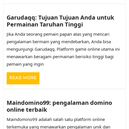
Alam
Satuqq
Garudaqq: Tujuan Tujuan Anda untuk
Garudaqq:
Permainan Taruhan Tinggi
Tujuan
Jika Anda seorang pemain papan atas yang mencari
Tujuan
pengalaman bermain yang mendebarkan, Anda bisa
Anda
mengunjungi Garudaqq. Platform game online utama ini
untuk
menawarkan beragam permainan berisiko tinggi bagi
Permainan
pemain yang ingin
Taruhan
Tinggi
READ
READ MORE
MORE
Maindomino99: pengalaman domino
Maindomino99:
online terbaik
pengalaman
Maindomino99 adalah salah satu platform online
domino
terkemuka yang menawarkan pengalaman unik dan