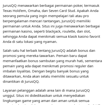
JurusQQ menawarkan berbagai permainan poker, termasuk
Texas Hold’em, Omaha, dan Seven Card Stud. Apakah Anda
seorang pemula yang ingin mempelajari tali atau pro
berpengalaman mencari tantangan, JurusQQ memiliki
permainan untuk Anda. Situs ini juga menawarkan berbagai
permainan kasino, seperti blackjack, roulette, dan slot,
sehingga Anda dapat menikmati semua klasik kasino favorit
Anda di satu lokasi yang nyaman.
Salah satu hal terbaik tentang JurusQQ adalah bonus dan
promosi yang mereka tawarkan. Pemain baru dapat
memanfaatkan bonus sambutan yang murah hati, sementara
pemain yang ada dapat menikmati promosi reguler dan
imbalan loyalitas. Dengan begitu banyak bonus yang
ditawarkan, Anda akan selalu memiliki sesuatu untuk
dinantikan di JurusQQ.
Layanan pelanggan adalah area lain di mana JurusQQ
unggul. Situs ini didedikasikan untuk menyediakan
lingkungan game yang aman dan aman untuk semua