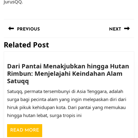
JurusQQ.
Post
navigation
PREVIOUS
NEXT
Related Post
Previous
Next
post:
post:
Dari Pantai Menakjubkan hingga Hutan
Rimbun: Menjelajahi Keindahan Alam
Dari
Satuqq
Pantai
Satuqq, permata tersembunyi di Asia Tenggara, adalah
Menakjubkan
surga bagi pecinta alam yang ingin melepaskan diri dari
hingga
hiruk pikuk kehidupan kota. Dari pantai yang memukau
Hutan
hingga hutan lebat, surga tropis ini
Rimbun:
Menjelajahi
READ
READ MORE
Keindahan
MORE