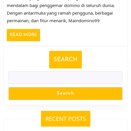
online
mendalam bagi penggemar domino di seluruh dunia.
terbaik
Dengan antarmuka yang ramah pengguna, berbagai
permainan, dan fitur menarik, Maindomino99
READ
READ MORE
MORE
SEARCH
Search
RECENT POSTS