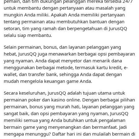
pemain, dan tim dukungan pelanggan mereka tersedia 24/7
untuk membantu dengan pertanyaan atau masalah yang
mungkin Anda miliki. Apakah Anda memiliki pertanyaan
tentang permainan atau membutuhkan bantuan dengan
setoran, tim yang ramah dan berpengetahuan di JurusQQ
selalu siap membantu.
Selain permainan, bonus, dan layanan pelanggan yang
hebat, JurusQQ juga menawarkan berbagai opsi pembayaran
yang nyaman. Anda dapat menyetor dan menarik dana
menggunakan berbagai metode, termasuk kartu kredit, e-
wallet, dan transfer bank, sehingga Anda dapat dengan
mudah mengelola keuangan game Anda.
Secara keseluruhan, JurusQQ adalah tujuan utama untuk
permainan poker dan kasino online. Dengan berbagai pilihan
permainan, bonus yang murah hati, layanan pelanggan yang
sangat baik, dan opsi pembayaran yang nyaman, JurusQQ
memiliki semua yang Anda butuhkan untuk pengalaman
bermain game yang menyenangkan dan bermanfaat. Jadi
mengapa menunggu? Daftar hari ini dan mulailah bermain di