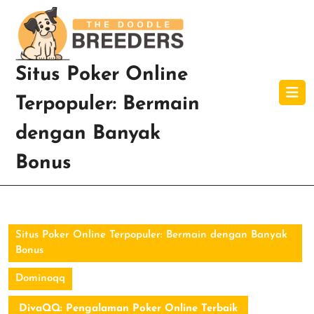
Skip
to
content
Skip
to
Situs Poker Online
content
O
Terpopuler: Bermain
B
dengan Banyak
Bonus
Situs Poker Online Terpopuler: Bermain dengan Banyak
Bonus
Dominoqq
DivaQQ: Pengalaman Poker Online Terbaik