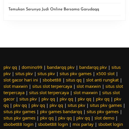
Temukan Serunya Judi Online Bersama Garudaqq
pkv qq
|
domino99
|
bandarqq pkv
|
bandarqq pkv
|
situs
pkv
|
situs pkv
|
situs pkv
|
situs pkv games
|
x500 slot
|
slot gacor hari ini
|
sbobet88
|
situs qq
|
slot anti rungkat
|
slot maxwin
|
situs slot terpercaya
|
slot maxwin
|
situs slot
terpercaya
|
situs slot terpercaya
|
slot maxwin
|
situs slot
gacor
|
situs pkv
|
pkv qq
|
pkv qq
|
pkv qq
|
pkv qq
|
pkv
qq
|
pkv qq
|
pkv qq
|
pkv qq
|
situs pkv
|
situs pkv games
|
situs pkv games
|
pkv games bandarqq
|
situs pkv games
|
situs pkv games
|
pkv qq
|
pkv qq
|
pkv qq
|
slot demo
|
sbobet88 login
|
sbobet88 login
|
mix parlay
|
sbobet login