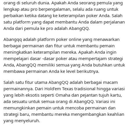
orang di seluruh dunia. Apakah Anda seorang pemula yang
lengkap atau pro berpengalaman, selalu ada ruang untuk
perbaikan ketika datang ke keterampilan poker Anda. Salah
satu platform yang dapat membantu Anda dalam perjalanan
Anda dari pemula ke pro adalah AbangQQ.
Abangqq adalah platform poker online yang menawarkan
berbagai permainan dan fitur untuk membantu pemain
meningkatkan keterampilan mereka. Apakah Anda ingin
mempelajari dasar -dasar poker atau mempertajam strategi
Anda, AbangQQ memiliki semua yang Anda butuhkan untuk
membawa permainan Anda ke level berikutnya.
Salah satu fitur utama AbangQQ adalah berbagai macam
permainannya. Dari Hold’em Texas tradisional hingga variasi
yang lebih eksotis seperti Omaha dan pejantan tujuh kartu,
ada sesuatu untuk semua orang di AbangQQ. Variasi ini
memungkinkan pemain untuk mencoba permainan dan
strategi baru, membantu mereka mengembangkan keahlian
yang menyeluruh.