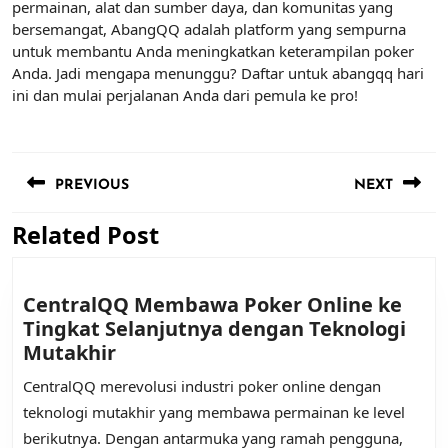
permainan, alat dan sumber daya, dan komunitas yang
bersemangat, AbangQQ adalah platform yang sempurna
untuk membantu Anda meningkatkan keterampilan poker
Anda. Jadi mengapa menunggu? Daftar untuk abangqq hari
ini dan mulai perjalanan Anda dari pemula ke pro!
Post
navigation
PREVIOUS
NEXT
Related Post
Previous
Next
post:
post:
CentralQQ Membawa Poker Online ke
Tingkat Selanjutnya dengan Teknologi
CentralQQ
Mutakhir
Membawa
CentralQQ merevolusi industri poker online dengan
Poker
teknologi mutakhir yang membawa permainan ke level
Online
berikutnya. Dengan antarmuka yang ramah pengguna,
ke