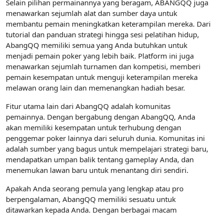
Selain pilihan permainannya yang beragam, ABANGQQ juga
menawarkan sejumlah alat dan sumber daya untuk
membantu pemain meningkatkan keterampilan mereka. Dari
tutorial dan panduan strategi hingga sesi pelatihan hidup,
AbangQQ memiliki semua yang Anda butuhkan untuk
menjadi pemain poker yang lebih baik. Platform ini juga
menawarkan sejumlah turnamen dan kompetisi, memberi
pemain kesempatan untuk menguji keterampilan mereka
melawan orang lain dan memenangkan hadiah besar.
Fitur utama lain dari AbangQQ adalah komunitas
pemainnya. Dengan bergabung dengan AbangQQ, Anda
akan memiliki kesempatan untuk terhubung dengan
penggemar poker lainnya dari seluruh dunia. Komunitas ini
adalah sumber yang bagus untuk mempelajari strategi baru,
mendapatkan umpan balik tentang gameplay Anda, dan
menemukan lawan baru untuk menantang diri sendiri.
Apakah Anda seorang pemula yang lengkap atau pro
berpengalaman, AbangQQ memiliki sesuatu untuk
ditawarkan kepada Anda. Dengan berbagai macam