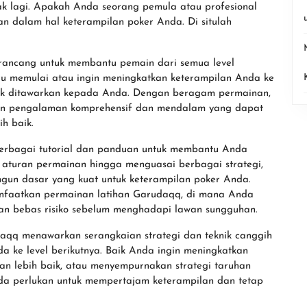
ak lagi. Apakah Anda seorang pemula atau profesional
n dalam hal keterampilan poker Anda. Di situlah
irancang untuk membantu pemain dari semua level
u memulai atau ingin meningkatkan keterampilan Anda ke
ntuk ditawarkan kepada Anda. Dengan beragam permainan,
kan pengalaman komprehensif dan mendalam yang dapat
h baik.
rbagai tutorial dan panduan untuk membantu Anda
aturan permainan hingga menguasai berbagai strategi,
un dasar yang kuat untuk keterampilan poker Anda.
nfaatkan permainan latihan Garudaqq, di mana Anda
an bebas risiko sebelum menghadapi lawan sungguhan.
aqq menawarkan serangkaian strategi dan teknik canggih
e level berikutnya. Baik Anda ingin meningkatkan
n lebih baik, atau menyempurnakan strategi taruhan
a perlukan untuk mempertajam keterampilan dan tetap