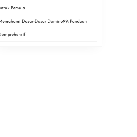
untuk Pemula
Memahami Dasar-Dasar Domino99: Panduan
Komprehensif