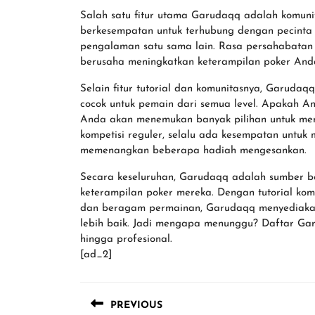
Salah satu fitur utama Garudaqq adalah komun
berkesempatan untuk terhubung dengan pecinta po
pengalaman satu sama lain. Rasa persahabatan
berusaha meningkatkan keterampilan poker And
Selain fitur tutorial dan komunitasnya, Garu
cocok untuk pemain dari semua level. Apakah An
Anda akan menemukan banyak pilihan untuk men
kompetisi reguler, selalu ada kesempatan unt
memenangkan beberapa hadiah mengesankan.
Secara keseluruhan, Garudaqq adalah sumber b
keterampilan poker mereka. Dengan tutorial kompr
dan beragam permainan, Garudaqq menyediaka
lebih baik. Jadi mengapa menunggu? Daftar Gar
hingga profesional.
[ad_2]
Post
PREVIOUS