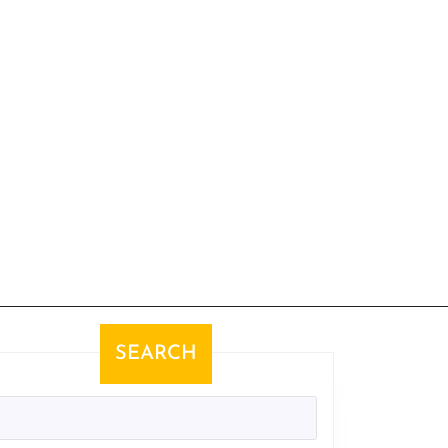
SEARCH