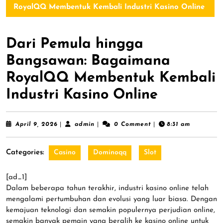
RoyalQQ Membentuk Kembali Industri Kasino Online
Dari Pemula hingga
Bangsawan: Bagaimana
RoyalQQ Membentuk Kembali
Industri Kasino Online
April
admin
April 9, 2026
|
admin
|
0 Comment
|
8:31 am
9,
2026
Categories:
Casino
Dominoqq
Slot
[ad_1]
Dalam beberapa tahun terakhir, industri kasino online telah
mengalami pertumbuhan dan evolusi yang luar biasa. Dengan
kemajuan teknologi dan semakin populernya perjudian online,
semakin banyak pemain yang beralih ke kasino online untuk