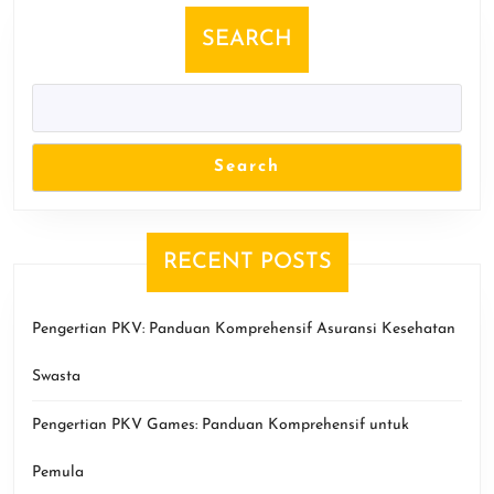
SEARCH
Search
RECENT POSTS
Pengertian PKV: Panduan Komprehensif Asuransi Kesehatan
Swasta
Pengertian PKV Games: Panduan Komprehensif untuk
Pemula