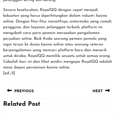
pelanggan sering kali kurang.
Secara keseluruhan, RoyalQQ dengan cepat menjadi
kekuatan yang harus diperhitungkan dalam industri kasino
online. Dengan fitur-fitur inovatifnya, antarmuka yang ramah
pengguna, dan layanan pelanggan terbaik, platform ini
mengubah cara para pemain merasakan pengalaman
perjudian online. Baik Anda seorang pemain pemula yang
ingin terjun ke dunia kasino online atau seorang veteran
berpengalaman yang mencari platform baru dan menarik
untuk dicoba, RoyalQQ memiliki sesuatu untuk semua orang.
Cobalah hari ini dan lihat sendiri mengapa RoyalQQ adalah
masa depan permainan kasino online.
[ad_2]
Post
PREVIOUS
NEXT
navigation
Related Post
Previous
Next
post:
post: