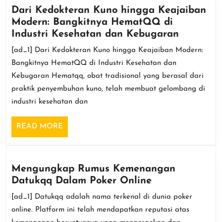
Dari Kedokteran Kuno hingga Keajaiban
Modern: Bangkitnya HematQQ di
Dari
Industri Kesehatan dan Kebugaran
Kedokter
[ad_1] Dari Kedokteran Kuno hingga Keajaiban Modern:
Kuno
Bangkitnya HematQQ di Industri Kesehatan dan
hingga
Kebugaran Hematqq, obat tradisional yang berasal dari
Keajaiba
praktik penyembuhan kuno, telah membuat gelombang di
Modern:
industri kesehatan dan
Bangkitn
HematQ
READ
READ MORE
di
MORE
Industri
Kesehat
dan
Mengungkap Rumus Kemenangan
Kebugar
Mengungkap
Datukqq Dalam Poker Online
Rumus
[ad_1] Datukqq adalah nama terkenal di dunia poker
Kemenangan
online. Platform ini telah mendapatkan reputasi atas
Datukqq