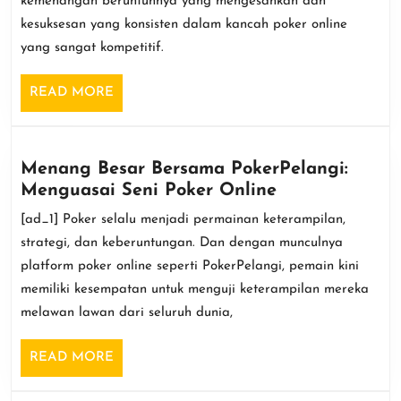
kemenangan beruntunnya yang mengesankan dan
Dalam
kesuksesan yang konsisten dalam kancah poker online
Poker
yang sangat kompetitif.
Online
READ
READ MORE
MORE
Menang Besar Bersama PokerPelangi:
Menang
Menguasai Seni Poker Online
Besar
[ad_1] Poker selalu menjadi permainan keterampilan,
Bersama
strategi, dan keberuntungan. Dan dengan munculnya
PokerPelangi:
platform poker online seperti PokerPelangi, pemain kini
Menguasai
memiliki kesempatan untuk menguji keterampilan mereka
Seni
melawan lawan dari seluruh dunia,
Poker
Online
READ
READ MORE
MORE