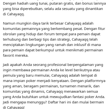
Dengan hadiah uang tunai, putaran gratis, dan bonus lainnya
yang bisa diperebutkan, selalu ada sesuatu yang dinantikan
di Cahayaqq.
Namun mungkin daya tarik terbesar Cahayaqq adalah
komunitas pemainnya yang berkembang pesat. Dengan fitur
obrolan yang hidup dan forum tempat para pemain dapat
terhubung dan berbagi tips dan strategi, Cahayaqq telah
menciptakan lingkungan yang ramah dan inklusif di mana
para pemain dapat berkumpul untuk menikmati permainan
favorit mereka.
Jadi apakah Anda seorang profesional berpengalaman yang
ingin membawa permainan Anda ke level berikutnya atau
pemula yang baru memulai, Cahayaqq adalah tempat di
mana impian poker menjadi kenyataan. Dengan platformnya
yang aman, beragam permainan, turnamen menarik, dan
komunitas yang dinamis, Cahayaqq menawarkan semua
yang Anda butuhkan untuk mewujudkan fantasi poker Anda.
Jadi mengapa menunggu? Daftar hari ini dan mulai bermain
di Cahayaqq!