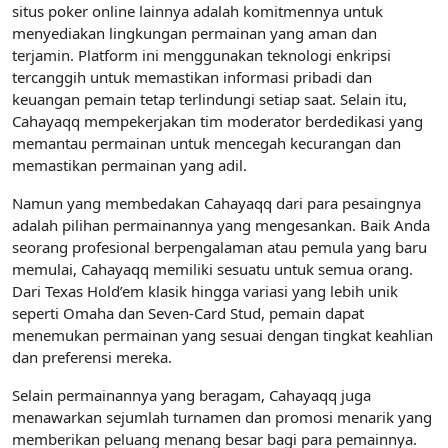
situs poker online lainnya adalah komitmennya untuk
menyediakan lingkungan permainan yang aman dan
terjamin. Platform ini menggunakan teknologi enkripsi
tercanggih untuk memastikan informasi pribadi dan
keuangan pemain tetap terlindungi setiap saat. Selain itu,
Cahayaqq mempekerjakan tim moderator berdedikasi yang
memantau permainan untuk mencegah kecurangan dan
memastikan permainan yang adil.
Namun yang membedakan Cahayaqq dari para pesaingnya
adalah pilihan permainannya yang mengesankan. Baik Anda
seorang profesional berpengalaman atau pemula yang baru
memulai, Cahayaqq memiliki sesuatu untuk semua orang.
Dari Texas Hold’em klasik hingga variasi yang lebih unik
seperti Omaha dan Seven-Card Stud, pemain dapat
menemukan permainan yang sesuai dengan tingkat keahlian
dan preferensi mereka.
Selain permainannya yang beragam, Cahayaqq juga
menawarkan sejumlah turnamen dan promosi menarik yang
memberikan peluang menang besar bagi para pemainnya.