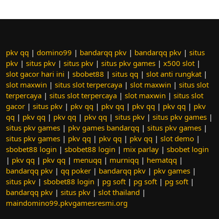
pkv qq
|
domino99
|
bandarqq pkv
|
bandarqq pkv
|
situs
pkv
|
situs pkv
|
situs pkv
|
situs pkv games
|
x500 slot
|
slot gacor hari ini
|
sbobet88
|
situs qq
|
slot anti rungkat
|
slot maxwin
|
situs slot terpercaya
|
slot maxwin
|
situs slot
terpercaya
|
situs slot terpercaya
|
slot maxwin
|
situs slot
gacor
|
situs pkv
|
pkv qq
|
pkv qq
|
pkv qq
|
pkv qq
|
pkv
qq
|
pkv qq
|
pkv qq
|
pkv qq
|
situs pkv
|
situs pkv games
|
situs pkv games
|
pkv games bandarqq
|
situs pkv games
|
situs pkv games
|
pkv qq
|
pkv qq
|
pkv qq
|
slot demo
|
sbobet88 login
|
sbobet88 login
|
mix parlay
|
sbobet login
|
pkv qq
|
pkv qq
|
menuqq
|
murniqq
|
hematqq
|
bandarqq pkv
|
qq poker
|
bandarqq pkv
|
pkv games
|
situs pkv
|
sbobet88 login
|
pg soft
|
pg soft
|
pg soft
|
bandarqq pkv
|
situs pkv
|
slot thailand
|
maindomino99.pkvgamesresmi.org