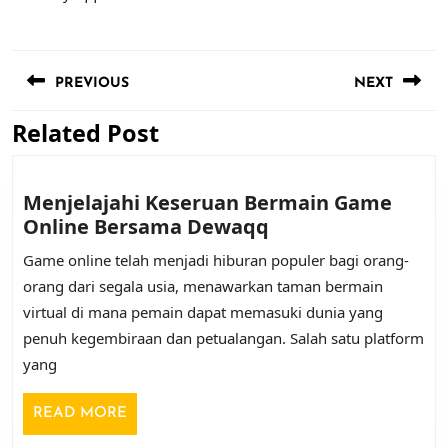
Post
navigation
PREVIOUS
NEXT
Related Post
Previous
Next
post:
post:
Menjelajahi Keseruan Bermain Game
Menjelajahi
Online Bersama Dewaqq
Keseruan
Game online telah menjadi hiburan populer bagi orang-
Bermain
orang dari segala usia, menawarkan taman bermain
Game
virtual di mana pemain dapat memasuki dunia yang
Online
penuh kegembiraan dan petualangan. Salah satu platform
Bersama
yang
Dewaqq
READ
READ MORE
MORE