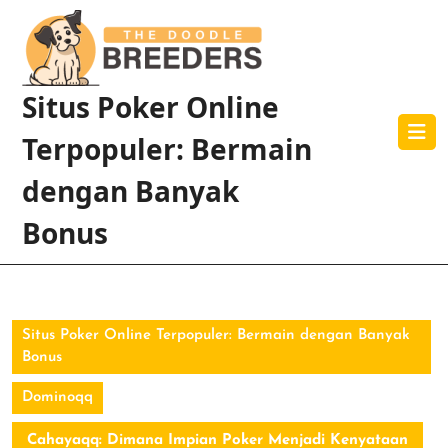
Skip
to
content
Skip
Situs Poker Online
to
content
O
Terpopuler: Bermain
B
dengan Banyak
Bonus
Situs Poker Online Terpopuler: Bermain dengan Banyak
Bonus
Dominoqq
Cahayaqq: Dimana Impian Poker Menjadi Kenyataan