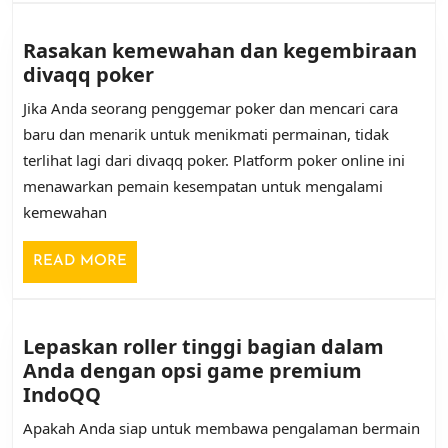
Rasakan kemewahan dan kegembiraan
Rasakan
divaqq poker
kemewahan
Jika Anda seorang penggemar poker dan mencari cara
dan
baru dan menarik untuk menikmati permainan, tidak
kegembiraan
terlihat lagi dari divaqq poker. Platform poker online ini
divaqq
menawarkan pemain kesempatan untuk mengalami
poker
kemewahan
READ
READ MORE
MORE
Lepaskan roller tinggi bagian dalam
Anda dengan opsi game premium
Lepaskan
IndoQQ
roller
Apakah Anda siap untuk membawa pengalaman bermain
tinggi