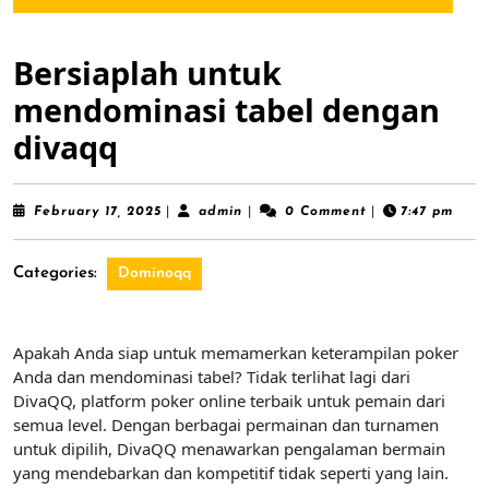
Bersiaplah untuk
mendominasi tabel dengan
divaqq
February
admin
February 17, 2025
|
admin
|
0 Comment
|
7:47 pm
17,
2025
Categories:
Dominoqq
Apakah Anda siap untuk memamerkan keterampilan poker
Anda dan mendominasi tabel? Tidak terlihat lagi dari
DivaQQ, platform poker online terbaik untuk pemain dari
semua level. Dengan berbagai permainan dan turnamen
untuk dipilih, DivaQQ menawarkan pengalaman bermain
yang mendebarkan dan kompetitif tidak seperti yang lain.