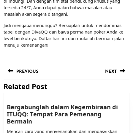
dilindungi. Dan dengan tim staf pendukung khusus yang
tersedia 24/7, Anda dapat yakin bahwa masalah atau
masalah akan segera ditangani.
Jadi mengapa menunggu? Bersiaplah untuk mendominasi
tabel dengan DivaQQ dan bawa permainan poker Anda ke
level berikutnya. Daftar hari ini dan mulailah bermain jalan
menuju kemenangan!
Post
navigation
PREVIOUS
NEXT
Related Post
Previous
Next
post:
post:
Bergabunglah dalam Kegembiraan di
ITUQQ: Tempat Para Pemenang
Bergabunglah
Bermain
dalam
Mencari cara yang menyenangkan dan mengasyikkan