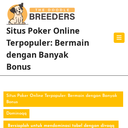
Skip
to
content
Skip
Situs Poker Online
to
content
O
Terpopuler: Bermain
B
dengan Banyak
Bonus
Situs Poker Online Terpopuler: Bermain dengan Banyak
Bonus
Dominoqq
Bersiaplah untuk mendominasi tabel dengan divaqq