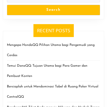
Search
RECENT POSTS
Mengapa HondaQQ Pilihan Utama bagi Pengemudi yang
Cerdas
Temui DanaQQ: Tujuan Utama bagi Para Gamer dan
Pembuat Konten
Bersiaplah untuk Mendominasi Tabel di Ruang Poker Virtual
CentralQQ