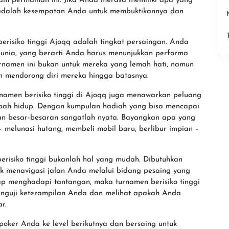
m permainan ini. Jika Anda merasa memiliki apa yang
ng adalah kesempatan Anda untuk membuktikannya dan
erisiko tinggi Ajoqq adalah tingkat persaingan. Anda
unia, yang berarti Anda harus menunjukkan performa
Turnamen ini bukan untuk mereka yang lemah hati, namun
n mendorong diri mereka hingga batasnya.
rnamen berisiko tinggi di Ajoqq juga menawarkan peluang
ah hidup. Dengan kumpulan hadiah yang bisa mencapai
ran besar-besaran sangatlah nyata. Bayangkan apa yang
melunasi hutang, membeli mobil baru, berlibur impian –
risiko tinggi bukanlah hal yang mudah. Dibutuhkan
tuk menavigasi jalan Anda melalui bidang pesaing yang
ap menghadapi tantangan, maka turnamen berisiko tinggi
nguji keterampilan Anda dan melihat apakah Anda
r.
oker Anda ke level berikutnya dan bersaing untuk