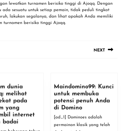
gan lewatkan turnamen berisiko tinggi di Ajoqq. Dengan
ada sesuatu untuk setiap pemain, tidak peduli tingkat
aruh, lakukan segalanya, dan lihat apakah Anda memiliki
 turnamen berisiko tinggi Ajoqq.
NEXT
Next
post:
am dunia
Maindomino99: Kunci
q: melihat
untuk membuka
dekat pada
potensi penuh Anda
Maindomino99:
rm yang
di Domino
Kunci
bil internet
[ad_1] Dominoes adalah
Di
untuk
 badai
permainan klasik yang telah
dalam
membuka