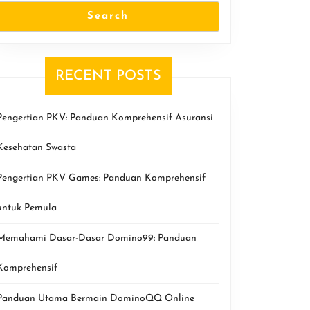
Search
RECENT POSTS
Pengertian PKV: Panduan Komprehensif Asuransi
Kesehatan Swasta
Pengertian PKV Games: Panduan Komprehensif
untuk Pemula
Memahami Dasar-Dasar Domino99: Panduan
Komprehensif
Panduan Utama Bermain DominoQQ Online