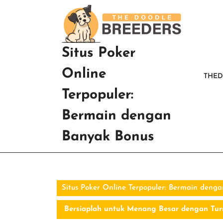
Skip
to
content
Skip
to
Situs Poker
content
Online
THED
Terpopuler:
Bermain dengan
Banyak Bonus
Situs Poker Online Terpopuler: Bermain deng
Bersiaplah untuk Menang Besar dengan Tur