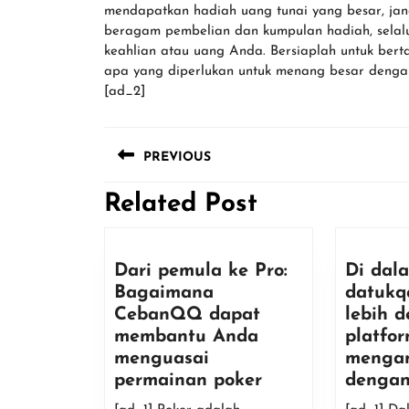
mendapatkan hadiah uang tunai yang besar, jan
beragam pembelian dan kumpulan hadiah, selalu 
keahlian atau uang Anda. Bersiaplah untuk bert
apa yang diperlukan untuk menang besar dengan
[ad_2]
Post
PREVIOUS
navigation
Related Post
Previous
post:
Dari pemula ke Pro:
Di dal
Bagaimana
datukq
CebanQQ dapat
lebih 
membantu Anda
platfo
menguasai
mengam
Dari
permainan poker
dengan
pemula