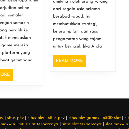
lam beberapa tahun
dinikmati oleh orang -orang
dunia
potensi
perjudian online
dari segala usia selama
datukqq:
penuh
jadi semakin
berabad -abad. Ini
melihat
Anda
dengan semakin
membutuhkan strategi,
lebih
di
ang beralih ke
dekat
keterampilan, dan rasa
Domino
untuk memuaskan
pada
pengamatan yang tajam
n game mereka.
platform
untuk berhasil. Jika Anda
yang
u platform yang
mengambil
mbuat gelombang
READ
READ MORE
internet
MORE
dengan
READ
MORE
badai
MORE
kv
|
situs pkv
|
situs pkv
|
situs pkv
|
situs pkv games
|
x500 slot
|
sl
t maxwin
|
situs slot terpercaya
|
situs slot terpercaya
|
slot maxwin