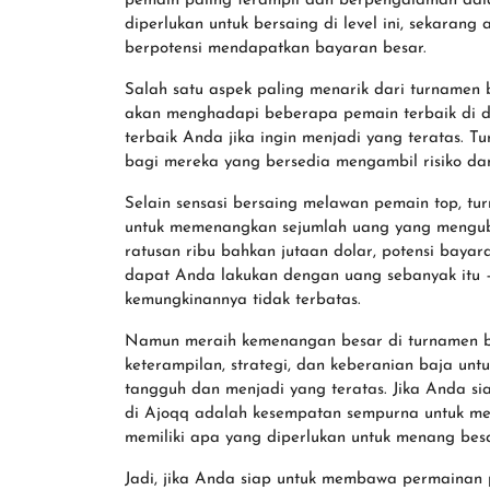
pemain paling terampil dan berpengalaman dala
diperlukan untuk bersaing di level ini, sekara
berpotensi mendapatkan bayaran besar.
Salah satu aspek paling menarik dari turnamen b
akan menghadapi beberapa pemain terbaik di d
terbaik Anda jika ingin menjadi yang teratas. 
bagi mereka yang bersedia mengambil risiko da
Selain sensasi bersaing melawan pemain top, tu
untuk memenangkan sejumlah uang yang mengub
ratusan ribu bahkan jutaan dolar, potensi baya
dapat Anda lakukan dengan uang sebanyak itu – 
kemungkinannya tidak terbatas.
Namun meraih kemenangan besar di turnamen be
keterampilan, strategi, dan keberanian baja un
tangguh dan menjadi yang teratas. Jika Anda si
di Ajoqq adalah kesempatan sempurna untuk me
memiliki apa yang diperlukan untuk menang besa
Jadi, jika Anda siap untuk membawa permainan p