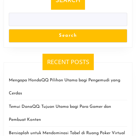
SEARCH
Pemain
Glamor
Search
RECENT POSTS
Mengapa HondaQQ Pilihan Utama bagi Pengemudi yang
Cerdas
Temui DanaQQ: Tujuan Utama bagi Para Gamer dan
Pembuat Konten
Bersiaplah untuk Mendominasi Tabel di Ruang Poker Virtual