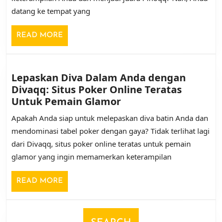
Pinoqq:
datang ke tempat yang
Cara
Meningkatkan
Keterampilan
READ
READ MORE
MORE
Anda
Lepaskan Diva Dalam Anda dengan
Divaqq: Situs Poker Online Teratas
Lepaskan
Untuk Pemain Glamor
Diva
Apakah Anda siap untuk melepaskan diva batin Anda dan
Dalam
mendominasi tabel poker dengan gaya? Tidak terlihat lagi
Anda
dari Divaqq, situs poker online teratas untuk pemain
dengan
glamor yang ingin memamerkan keterampilan
Divaqq:
Situs
READ
READ MORE
Poker
MORE
Online
Teratas
Untuk