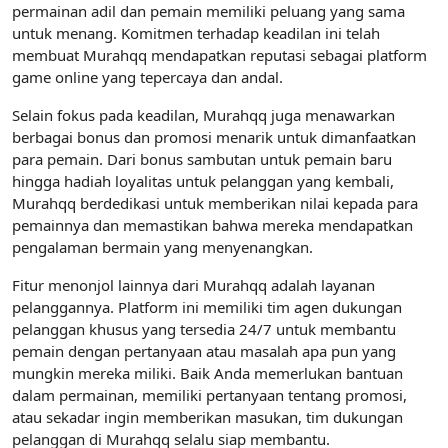
permainan adil dan pemain memiliki peluang yang sama
untuk menang. Komitmen terhadap keadilan ini telah
membuat Murahqq mendapatkan reputasi sebagai platform
game online yang tepercaya dan andal.
Selain fokus pada keadilan, Murahqq juga menawarkan
berbagai bonus dan promosi menarik untuk dimanfaatkan
para pemain. Dari bonus sambutan untuk pemain baru
hingga hadiah loyalitas untuk pelanggan yang kembali,
Murahqq berdedikasi untuk memberikan nilai kepada para
pemainnya dan memastikan bahwa mereka mendapatkan
pengalaman bermain yang menyenangkan.
Fitur menonjol lainnya dari Murahqq adalah layanan
pelanggannya. Platform ini memiliki tim agen dukungan
pelanggan khusus yang tersedia 24/7 untuk membantu
pemain dengan pertanyaan atau masalah apa pun yang
mungkin mereka miliki. Baik Anda memerlukan bantuan
dalam permainan, memiliki pertanyaan tentang promosi,
atau sekadar ingin memberikan masukan, tim dukungan
pelanggan di Murahqq selalu siap membantu.