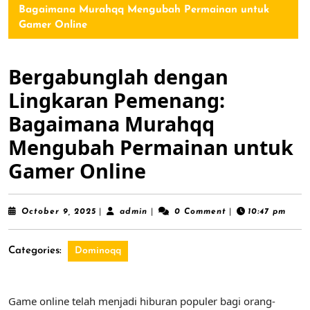
Bagaimana Murahqq Mengubah Permainan untuk
Gamer Online
Bergabunglah dengan
Lingkaran Pemenang:
Bagaimana Murahqq
Mengubah Permainan untuk
Gamer Online
October
admin
October 9, 2025
|
admin
|
0 Comment
|
10:47 pm
9,
2025
Categories:
Dominoqq
Game online telah menjadi hiburan populer bagi orang-