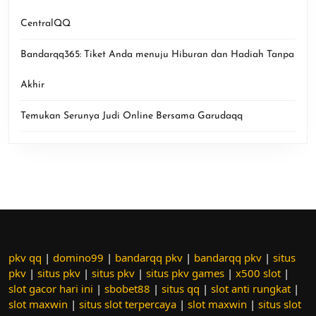
CentralQQ
Bandarqq365: Tiket Anda menuju Hiburan dan Hadiah Tanpa
Akhir
Temukan Serunya Judi Online Bersama Garudaqq
pkv qq
|
domino99
|
bandarqq pkv
|
bandarqq pkv
|
situs
pkv
|
situs pkv
|
situs pkv
|
situs pkv games
|
x500 slot
|
slot gacor hari ini
|
sbobet88
|
situs qq
|
slot anti rungkat
|
slot maxwin
|
situs slot terpercaya
|
slot maxwin
|
situs slot