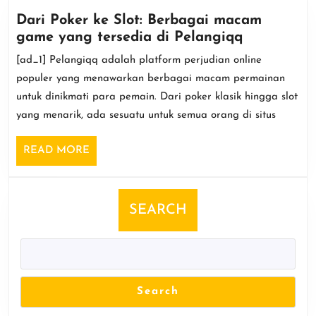
Dari Poker ke Slot: Berbagai macam
Dari
game yang tersedia di Pelangiqq
Poker
[ad_1] Pelangiqq adalah platform perjudian online
ke
populer yang menawarkan berbagai macam permainan
Slot:
untuk dinikmati para pemain. Dari poker klasik hingga slot
Berbagai
yang menarik, ada sesuatu untuk semua orang di situs
macam
game
READ
READ MORE
yang
MORE
tersedia
di
Pelangiqq
SEARCH
Search