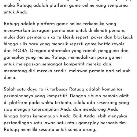
maka Ratuqq adalah platform game online yang sempurna
untuk Anda.
Ratuqq adalah platform game online terkemuka yang
menawarkan beragam permainan untuk dinikmati pemain,
mulai dari permainan kartu klasik seperti poker dan blackjack
hingga rilis baru yang menarik seperti game battle royale
dan MOBA. Dengan antarmuka yang ramah pengguna dan
gameplay yang mulus, Ratuqq memudahkan para gamer
untuk melepaskan semangat kompetitif mereka dan
menantang diri mereka sendiri melawan pemain dari seluruh
dunia.
Salah satu daya tarik terbesar Ratuqq adalah komunitas
permainannya yang kompetitif. Dengan ribuan pemain aktif
di platform pada waktu tertentu, selalu ada seseorang yang
siap menguji keterampilan Anda dan mendorong Anda
hingga batas kemampuan Anda. Baik Anda lebih menyukai
pertandingan satu lawan satu atau gameplay berbasis tim,
Ratuqq memiliki sesuatu untuk semua orang.