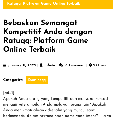
Ratuqq: Platform Game Online Terbaik
Bebaskan Semangat
Kompetitif Anda dengan
Ratuqq: Platform Game
Online Terbaik
January
admin
January 11, 2025
|
admin
|
0 Comment
|
5:27 pm
11,
2025
Categories:
Dominoqq
[ad_1]
Apakah Anda orang yang kompetitif dan menyukai sensasi
menguji keterampilan Anda melawan orang lain? Apakah
Anda menikmati aliran adrenalin yang muncul saat
berkompetisi dalam pertandingan game yang intens? Jika ya,