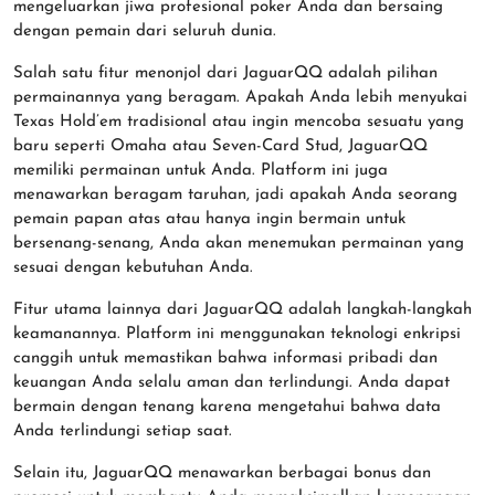
mengeluarkan jiwa profesional poker Anda dan bersaing
dengan pemain dari seluruh dunia.
Salah satu fitur menonjol dari JaguarQQ adalah pilihan
permainannya yang beragam. Apakah Anda lebih menyukai
Texas Hold’em tradisional atau ingin mencoba sesuatu yang
baru seperti Omaha atau Seven-Card Stud, JaguarQQ
memiliki permainan untuk Anda. Platform ini juga
menawarkan beragam taruhan, jadi apakah Anda seorang
pemain papan atas atau hanya ingin bermain untuk
bersenang-senang, Anda akan menemukan permainan yang
sesuai dengan kebutuhan Anda.
Fitur utama lainnya dari JaguarQQ adalah langkah-langkah
keamanannya. Platform ini menggunakan teknologi enkripsi
canggih untuk memastikan bahwa informasi pribadi dan
keuangan Anda selalu aman dan terlindungi. Anda dapat
bermain dengan tenang karena mengetahui bahwa data
Anda terlindungi setiap saat.
Selain itu, JaguarQQ menawarkan berbagai bonus dan