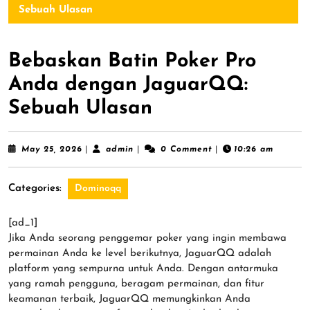
Sebuah Ulasan
Bebaskan Batin Poker Pro
Anda dengan JaguarQQ:
Sebuah Ulasan
May
admin
May 25, 2026
|
admin
|
0 Comment
|
10:26 am
25,
2026
Categories:
Dominoqq
[ad_1]
Jika Anda seorang penggemar poker yang ingin membawa
permainan Anda ke level berikutnya, JaguarQQ adalah
platform yang sempurna untuk Anda. Dengan antarmuka
yang ramah pengguna, beragam permainan, dan fitur
keamanan terbaik, JaguarQQ memungkinkan Anda