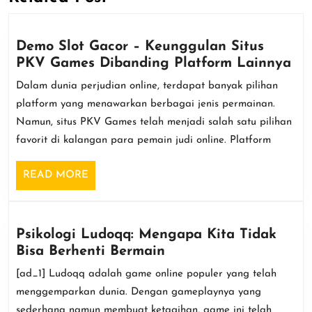
post:
post:
Demo Slot Gacor – Keunggulan Situs
De
PKV Games Dibanding Platform Lainnya
Slo
Dalam dunia perjudian online, terdapat banyak pilihan
Ga
platform yang menawarkan berbagai jenis permainan.
–
Namun, situs PKV Games telah menjadi salah satu pilihan
Ke
favorit di kalangan para pemain judi online. Platform
Sit
PK
READ
READ MORE
Ga
MORE
Di
Pl
La
Psikologi Ludoqq: Mengapa Kita Tidak
Psikologi
Bisa Berhenti Bermain
Ludoqq:
[ad_1] Ludoqq adalah game online populer yang telah
Mengapa
menggemparkan dunia. Dengan gameplaynya yang
Kita
sederhana namun membuat ketagihan, game ini telah