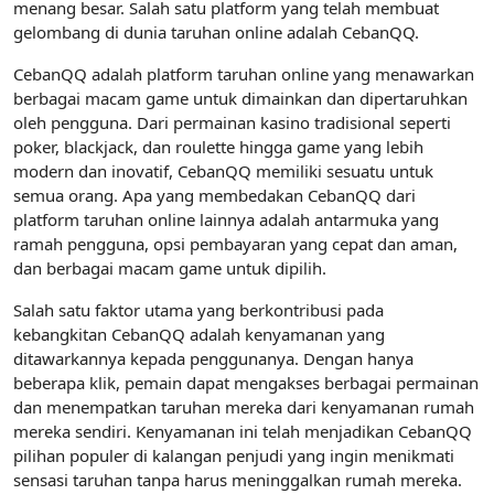
menang besar. Salah satu platform yang telah membuat
gelombang di dunia taruhan online adalah CebanQQ.
CebanQQ adalah platform taruhan online yang menawarkan
berbagai macam game untuk dimainkan dan dipertaruhkan
oleh pengguna. Dari permainan kasino tradisional seperti
poker, blackjack, dan roulette hingga game yang lebih
modern dan inovatif, CebanQQ memiliki sesuatu untuk
semua orang. Apa yang membedakan CebanQQ dari
platform taruhan online lainnya adalah antarmuka yang
ramah pengguna, opsi pembayaran yang cepat dan aman,
dan berbagai macam game untuk dipilih.
Salah satu faktor utama yang berkontribusi pada
kebangkitan CebanQQ adalah kenyamanan yang
ditawarkannya kepada penggunanya. Dengan hanya
beberapa klik, pemain dapat mengakses berbagai permainan
dan menempatkan taruhan mereka dari kenyamanan rumah
mereka sendiri. Kenyamanan ini telah menjadikan CebanQQ
pilihan populer di kalangan penjudi yang ingin menikmati
sensasi taruhan tanpa harus meninggalkan rumah mereka.