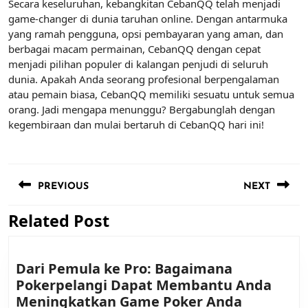
Secara keseluruhan, kebangkitan CebanQQ telah menjadi
game-changer di dunia taruhan online. Dengan antarmuka
yang ramah pengguna, opsi pembayaran yang aman, dan
berbagai macam permainan, CebanQQ dengan cepat
menjadi pilihan populer di kalangan penjudi di seluruh
dunia. Apakah Anda seorang profesional berpengalaman
atau pemain biasa, CebanQQ memiliki sesuatu untuk semua
orang. Jadi mengapa menunggu? Bergabunglah dengan
kegembiraan dan mulai bertaruh di CebanQQ hari ini!
Post
navigation
PREVIOUS
NEXT
Related Post
Previous
Next
post:
post:
Dari Pemula ke Pro: Bagaimana
Pokerpelangi Dapat Membantu Anda
Dari
Meningkatkan Game Poker Anda