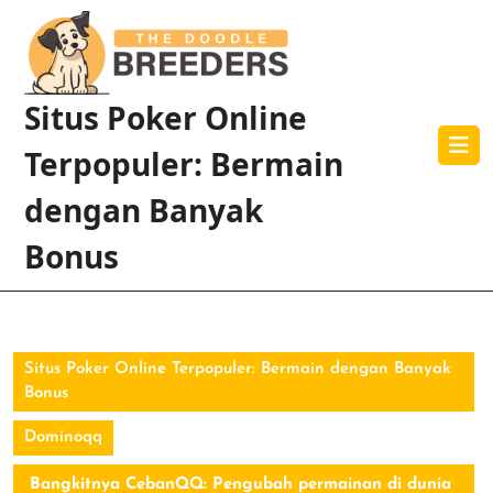
Skip
to
content
Skip
Situs Poker Online
to
content
O
Terpopuler: Bermain
B
dengan Banyak
Bonus
Situs Poker Online Terpopuler: Bermain dengan Banyak
Bonus
Dominoqq
Bangkitnya CebanQQ: Pengubah permainan di dunia