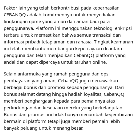
Faktor lain yang telah berkontribusi pada keberhasilan
CEBANQQ adalah komitmennya untuk menyediakan
lingkungan game yang aman dan aman bagi para
penggunanya. Platform ini menggunakan teknologi enkripsi
terbaru untuk memastikan bahwa semua transaksi dan
informasi pribadi tetap aman dan rahasia. Tingkat keamanan
ini telah membantu membangun kepercayaan di antara
pengguna dan telah menjadikan CebanQQ platform yang
andal dan dapat dipercaya untuk taruhan online.
Selain antarmuka yang ramah pengguna dan opsi
pembayaran yang aman, CebanQQ juga menawarkan
berbagai bonus dan promosi kepada penggunanya. Dari
bonus selamat datang hingga hadiah loyalitas, CebanQQ
memberi penghargaan kepada para pemainnya atas
perlindungan dan kesetiaan mereka yang berkelanjutan.
Bonus dan promosi ini tidak hanya menambah kegembiraan
bermain di platform tetapi juga memberi pemain lebih
banyak peluang untuk menang besar.