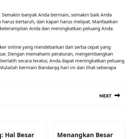
q. Semakin banyak Anda bermain, semakin baik Anda
arus bertaruh, dan kapan harus melipat. Manfaatkan
 keterampilan Anda dan meningkatkan peluang Anda
ker online yang mendebarkan dan serba cepat yang
sar. Dengan memahami peraturan, mengembangkan
 berlatih secara teratur, Anda dapat meningkatkan peluang
Mulailah bermain Bandarqq hari ini dan lihat seberapa
NEXT
Next
post:
: Hal Besar
Menangkan Besar