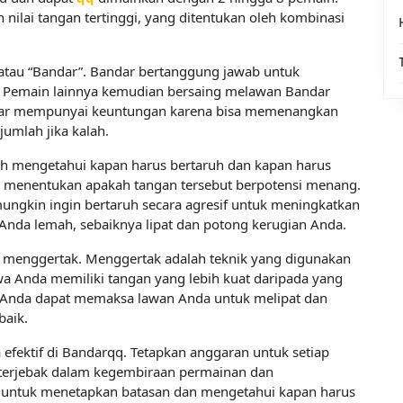
nilai tangan tertinggi, yang ditentukan oleh kombinasi
 atau “Bandar”. Bandar bertanggung jawab untuk
. Pemain lainnya kemudian bersaing melawan Bandar
andar mempunyai keuntungan karena bisa memenangkan
jumlah jika kalah.
ah mengetahui kapan harus bertaruh dan kapan harus
an menentukan apakah tangan tersebut berpotensi menang.
ngkin ingin bertaruh secara agresif untuk meningkatkan
nda lemah, sebaiknya lipat dan potong kerugian Anda.
h menggertak. Menggertak adalah teknik yang digunakan
a Anda memiliki tangan yang lebih kuat daripada yang
, Anda dapat memaksa lawan Anda untuk melipat dan
baik.
efektif di Bandarqq. Tetapkan anggaran untuk setiap
 terjebak dalam kegembiraan permainan dan
ng untuk menetapkan batasan dan mengetahui kapan harus