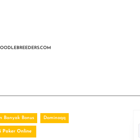
OODLEBREEDERS.COM
an Banyak Bonus
Dominoqq
 Poker Online