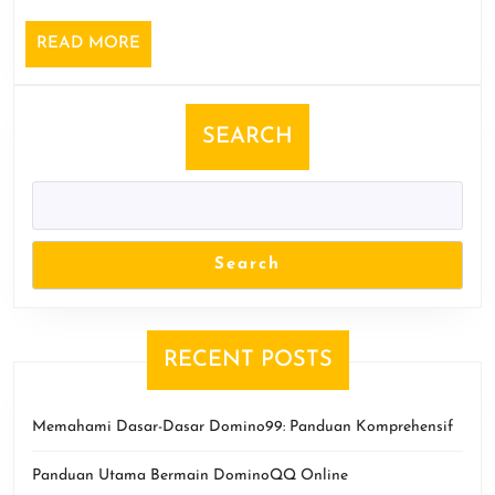
di
READ
READ MORE
Indoqq
MORE
SEARCH
Search
RECENT POSTS
Memahami Dasar-Dasar Domino99: Panduan Komprehensif
Panduan Utama Bermain DominoQQ Online