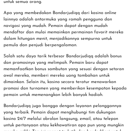
untuk semua orang.
Apa yang membedakan Bandarjudiqq dari kasino online
lainnya adalah antarmuka yang ramah pengguna dan
navigasi yang mudah. Pemain dapat dengan mudah
mendaftar dan mulai memainkan permainan favorit mereka
dalam hitungan menit, menjadikannya sempurna untuk
pemula dan penjudi berpengalaman.
Salah satu daya tarik terbesar Bandarjudiqq adalah bonus
dan promosinya yang melimpah. Pemain baru dapat
memanfaatkan bonus sambutan yang sesuai dengan setoran
awal mereka, memberi mereka uang tambahan untuk
dimainkan. Selain itu, kasino secara teratur menawarkan
promosi dan turnamen yang memberikan kesempatan kepada
pemain untuk memenangkan lebih banyak hadiah.
Bandarjudiqq juga bangga dengan layanan pelanggannya
yang terbaik. Pemain dapat menghubungi tim dukungan
kasino 24/7 melalui obrolan langsung, email, atau telepon
untuk pertanyaan atau kekhawatiran apa pun yang mungkin