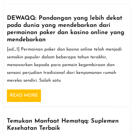
post:
post:
DEWAQQ: Pandangan yang lebih dekat
pada dunia yang mendebarkan dari
permainan poker dan kasino online yang
DEWAQQ:
mendebarkan
Pandangan
[ad_1] Permainan poker dan kasino online telah menjadi
yang
semakin populer dalam beberapa tahun terakhir,
lebih
menawarkan kepada para pemain kegembiraan dan
dekat
sensasi perjudian tradisional dari kenyamanan rumah
pada
mereka sendiri. Salah satu
dunia
yang
READ
READ MORE
mendebarkan
MORE
dari
permainan
poker
Temukan Manfaat Hematqq: Suplemen
dan
Temukan
Kesehatan Terbaik
kasino